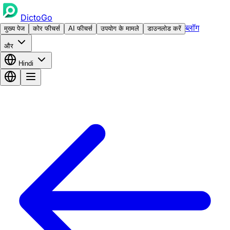
DictoGo
ब्लॉग
मुख्य पेज
कोर फीचर्स
AI फीचर्स
उपयोग के मामले
डाउनलोड करें
और
Hindi