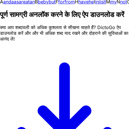
A
and
a
as
are
at
an
B
be
by
but
F
for
from
H
have
he
I
in
i
is
it
M
my
N
not
पूर्ण सामग्री अनलॉक करने के लिए ऐप डाउनलोड करें
क्या आप शब्दावली को अधिक कुशलता से सीखना चाहते हैं? DictoGo ऐप
डाउनलोड करें और और भी अधिक शब्द याद रखने और दोहराने की सुविधाओं का
आनंद लें!