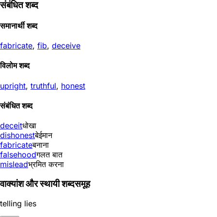
संबंधित शब्द
समानार्थी शब्द
fabricate
,
fib
,
deceive
विलोम शब्द
upright
,
truthful
,
honest
संबंधित शब्द
deceit
धोखा
dishonest
बेईमान
fabricate
बनाना
falsehood
गलत बात
mislead
भ्रमित करना
वाक्यांश और स्थायी शब्दसमूह
telling lies