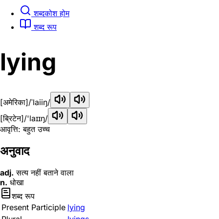
शब्दकोश होम
शब्द रूप
lying
[अमेरिका]
/ˈlaiiŋ/
[ब्रिटेन]
/'laɪɪŋ/
आवृत्ति: बहुत उच्च
अनुवाद
adj.
सत्य नहीं बताने वाला
n.
धोखा
शब्द रूप
Present Participle
lying