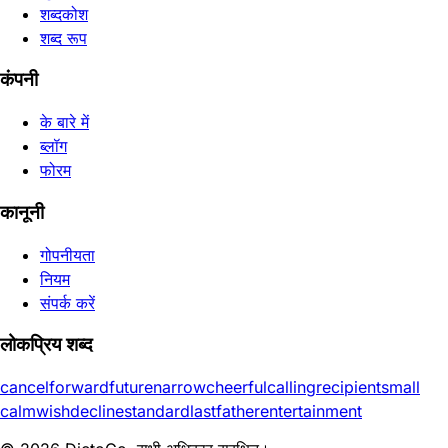
शब्दकोश
शब्द रूप
कंपनी
के बारे में
ब्लॉग
फोरम
कानूनी
गोपनीयता
नियम
संपर्क करें
लोकप्रिय शब्द
cancel
forward
future
narrow
cheerful
calling
recipient
small
calm
wish
decline
standard
last
father
entertainment