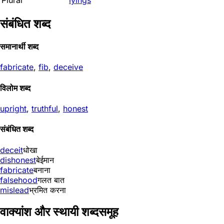
Plural
lyings
संबंधित शब्द
समानार्थी शब्द
fabricate
,
fib
,
deceive
विलोम शब्द
upright
,
truthful
,
honest
संबंधित शब्द
deceit
धोखा
dishonest
बेईमान
fabricate
बनाना
falsehood
गलत बात
mislead
भ्रमित करना
वाक्यांश और स्थायी शब्दसमूह