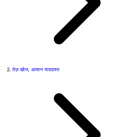
तेज़ खोज, आसान याददाश्त