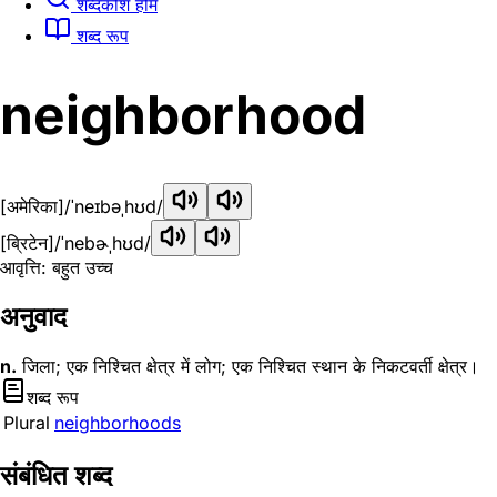
शब्दकोश होम
शब्द रूप
neighborhood
[अमेरिका]
/ˈneɪbəˌhʊd/
[ब्रिटेन]
/ˈnebɚˌhʊd/
आवृत्ति: बहुत उच्च
अनुवाद
n.
जिला; एक निश्चित क्षेत्र में लोग; एक निश्चित स्थान के निकटवर्ती क्षेत्र।
शब्द रूप
Plural
neighborhoods
संबंधित शब्द