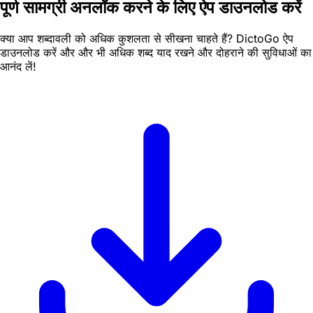
पूर्ण सामग्री अनलॉक करने के लिए ऐप डाउनलोड करें
क्या आप शब्दावली को अधिक कुशलता से सीखना चाहते हैं? DictoGo ऐप
डाउनलोड करें और और भी अधिक शब्द याद रखने और दोहराने की सुविधाओं का
आनंद लें!