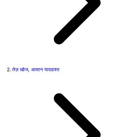
तेज़ खोज, आसान याददाश्त