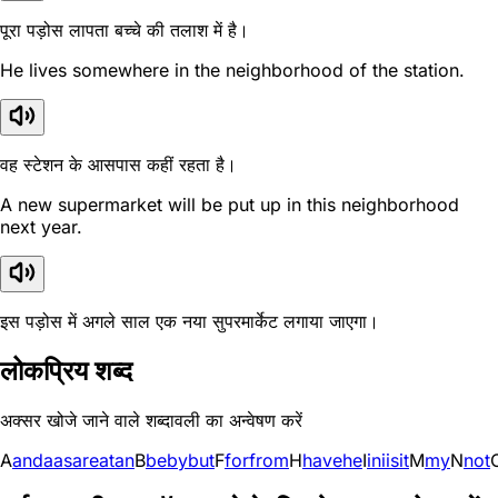
पूरा पड़ोस लापता बच्चे की तलाश में है।
He lives somewhere in the neighborhood of the station.
वह स्टेशन के आसपास कहीं रहता है।
A new supermarket will be put up in this neighborhood
next year.
इस पड़ोस में अगले साल एक नया सुपरमार्केट लगाया जाएगा।
लोकप्रिय शब्द
अक्सर खोजे जाने वाले शब्दावली का अन्वेषण करें
A
and
a
as
are
at
an
B
be
by
but
F
for
from
H
have
he
I
in
i
is
it
M
my
N
not