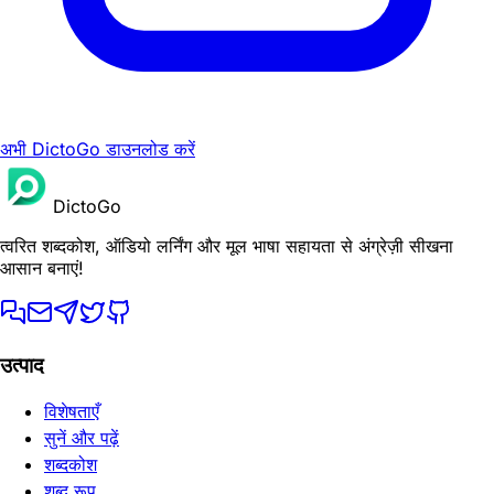
अभी DictoGo डाउनलोड करें
DictoGo
त्वरित शब्दकोश, ऑडियो लर्निंग और मूल भाषा सहायता से अंग्रेज़ी सीखना
आसान बनाएं!
उत्पाद
विशेषताएँ
सुनें और पढ़ें
शब्दकोश
शब्द रूप