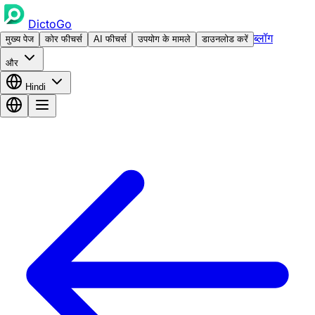
DictoGo
ब्लॉग
मुख्य पेज
कोर फीचर्स
AI फीचर्स
उपयोग के मामले
डाउनलोड करें
और
Hindi