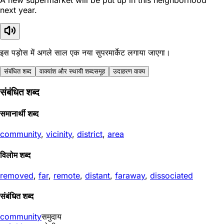
A new supermarket will be put up in this neighborhood
next year.
इस पड़ोस में अगले साल एक नया सुपरमार्केट लगाया जाएगा।
संबंधित शब्द
वाक्यांश और स्थायी शब्दसमूह
उदाहरण वाक्य
संबंधित शब्द
समानार्थी शब्द
community
,
vicinity
,
district
,
area
विलोम शब्द
removed
,
far
,
remote
,
distant
,
faraway
,
dissociated
संबंधित शब्द
community
समुदाय