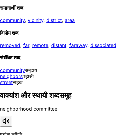
समानार्थी शब्द
community
,
vicinity
,
district
,
area
विलोम शब्द
removed
,
far
,
remote
,
distant
,
faraway
,
dissociated
संबंधित शब्द
community
समुदाय
neighbors
पड़ोसी
street
सड़क
वाक्यांश और स्थायी शब्दसमूह
neighborhood committee
पड़ोस समिति