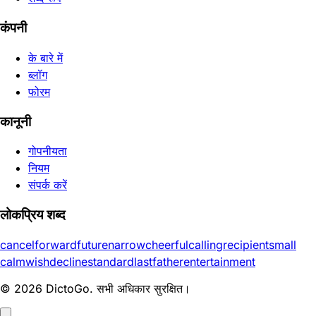
कंपनी
के बारे में
ब्लॉग
फोरम
कानूनी
गोपनीयता
नियम
संपर्क करें
लोकप्रिय शब्द
cancel
forward
future
narrow
cheerful
calling
recipient
small
calm
wish
decline
standard
last
father
entertainment
© 2026 DictoGo. सभी अधिकार सुरक्षित।