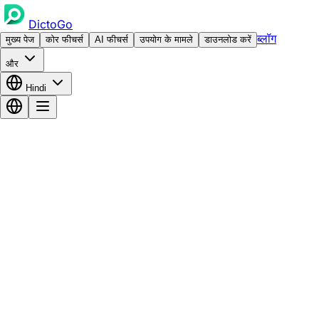
DictoGo
ब्लॉग
मुख्य पेज
कोर फीचर्स
AI फीचर्स
उपयोग के मामले
डाउनलोड करें
और
Hindi