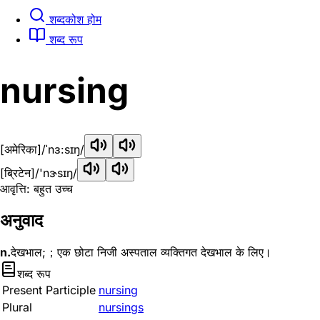
शब्दकोश होम
शब्द रूप
nursing
[अमेरिका]
/ˈnɜ:sɪŋ/
[ब्रिटेन]
/'nɝsɪŋ/
आवृत्ति: बहुत उच्च
अनुवाद
n.
देखभाल;；एक छोटा निजी अस्पताल व्यक्तिगत देखभाल के लिए।
शब्द रूप
Present Participle
nursing
Plural
nursings