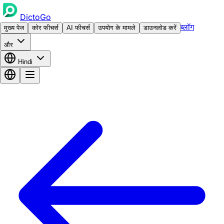
DictoGo
ब्लॉग
मुख्य पेज
कोर फीचर्स
AI फीचर्स
उपयोग के मामले
डाउनलोड करें
और
Hindi