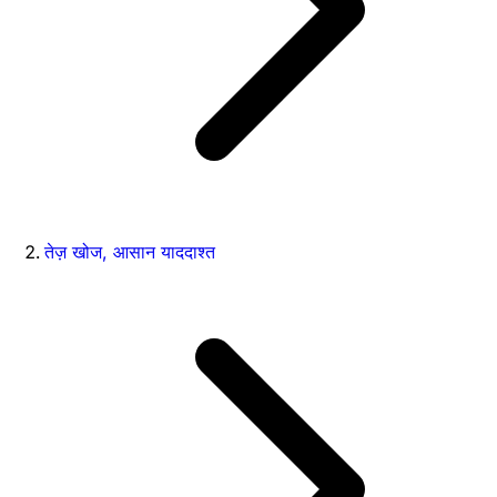
तेज़ खोज, आसान याददाश्त