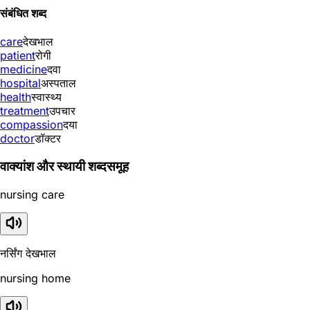
संबंधित शब्द
care
देखभाल
patient
रोगी
medicine
दवा
hospital
अस्पताल
health
स्वास्थ्य
treatment
उपचार
compassion
दया
doctor
डॉक्टर
वाक्यांश और स्थायी शब्दसमूह
nursing care
नर्सिंग देखभाल
nursing home