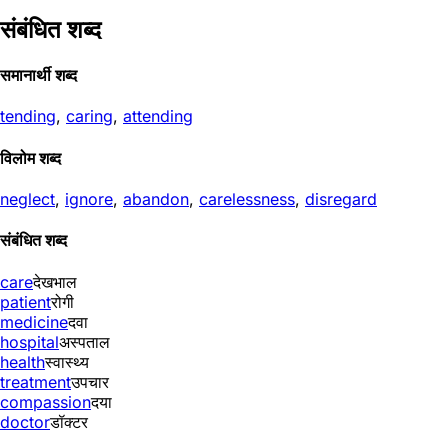
संबंधित शब्द
समानार्थी शब्द
tending
,
caring
,
attending
विलोम शब्द
neglect
,
ignore
,
abandon
,
carelessness
,
disregard
संबंधित शब्द
care
देखभाल
patient
रोगी
medicine
दवा
hospital
अस्पताल
health
स्वास्थ्य
treatment
उपचार
compassion
दया
doctor
डॉक्टर