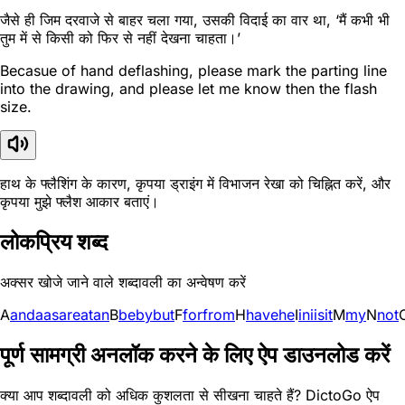
जैसे ही जिम दरवाजे से बाहर चला गया, उसकी विदाई का वार था, ‘मैं कभी भी
तुम में से किसी को फिर से नहीं देखना चाहता।’
Becasue of hand deflashing, please mark the parting line
into the drawing, and please let me know then the flash
size.
हाथ के फ्लैशिंग के कारण, कृपया ड्राइंग में विभाजन रेखा को चिह्नित करें, और
कृपया मुझे फ्लैश आकार बताएं।
लोकप्रिय शब्द
अक्सर खोजे जाने वाले शब्दावली का अन्वेषण करें
A
and
a
as
are
at
an
B
be
by
but
F
for
from
H
have
he
I
in
i
is
it
M
my
N
not
पूर्ण सामग्री अनलॉक करने के लिए ऐप डाउनलोड करें
क्या आप शब्दावली को अधिक कुशलता से सीखना चाहते हैं? DictoGo ऐप