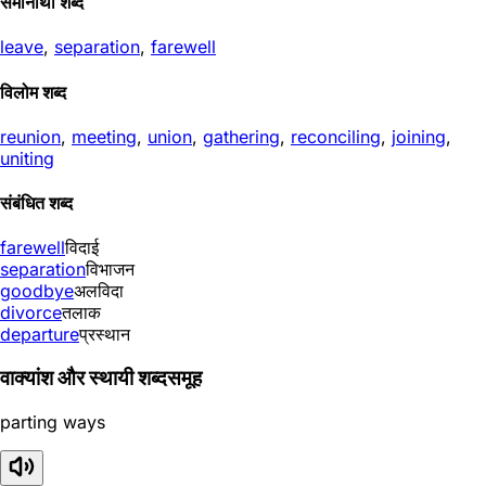
समानार्थी शब्द
leave
,
separation
,
farewell
विलोम शब्द
reunion
,
meeting
,
union
,
gathering
,
reconciling
,
joining
,
uniting
संबंधित शब्द
farewell
विदाई
separation
विभाजन
goodbye
अलविदा
divorce
तलाक
departure
प्रस्थान
वाक्यांश और स्थायी शब्दसमूह
parting ways