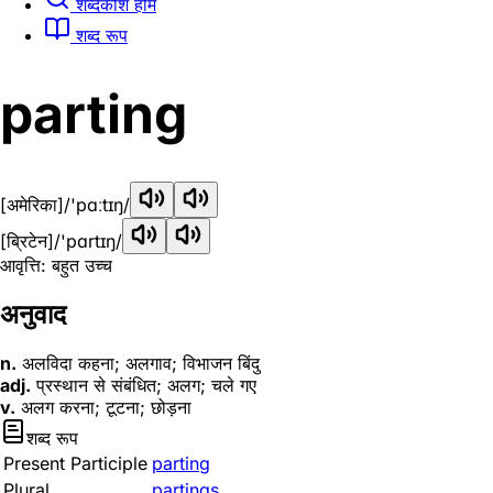
शब्दकोश होम
शब्द रूप
parting
[अमेरिका]
/'pɑːtɪŋ/
[ब्रिटेन]
/'pɑrtɪŋ/
आवृत्ति: बहुत उच्च
अनुवाद
n.
अलविदा कहना; अलगाव; विभाजन बिंदु
adj.
प्रस्थान से संबंधित; अलग; चले गए
v.
अलग करना; टूटना; छोड़ना
शब्द रूप
Present Participle
parting
Plural
partings