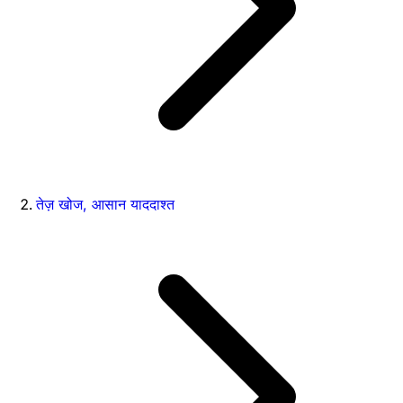
तेज़ खोज, आसान याददाश्त