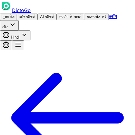
DictoGo
ब्लॉग
मुख्य पेज
कोर फीचर्स
AI फीचर्स
उपयोग के मामले
डाउनलोड करें
और
Hindi