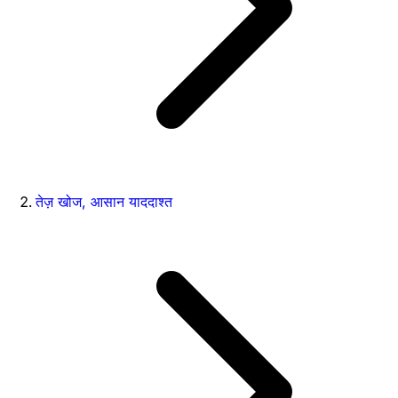
तेज़ खोज, आसान याददाश्त