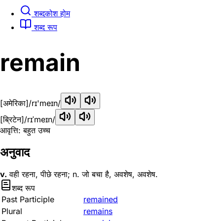
शब्दकोश होम
शब्द रूप
remain
[अमेरिका]
/rɪ'meɪn/
[ब्रिटेन]
/rɪˈmeɪn/
आवृत्ति: बहुत उच्च
अनुवाद
v.
वही रहना, पीछे रहना; n. जो बचा है, अवशेष, अवशेष.
शब्द रूप
Past Participle
remained
Plural
remains