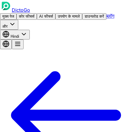
DictoGo
ब्लॉग
मुख्य पेज
कोर फीचर्स
AI फीचर्स
उपयोग के मामले
डाउनलोड करें
और
Hindi