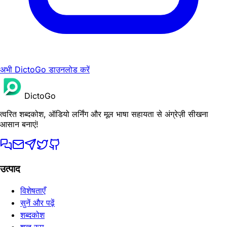
अभी DictoGo डाउनलोड करें
DictoGo
त्वरित शब्दकोश, ऑडियो लर्निंग और मूल भाषा सहायता से अंग्रेज़ी सीखना
आसान बनाएं!
उत्पाद
विशेषताएँ
सुनें और पढ़ें
शब्दकोश
शब्द रूप