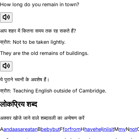
How long do you remain in town?
आप शहर में कितना समय तक रह सकते हैं?
स्रोत: Not to be taken lightly.
They are the old remains of buildings.
ये पुराने भवनों के अवशेष हैं।
स्रोत: Teaching English outside of Cambridge.
लोकप्रिय शब्द
अक्सर खोजे जाने वाले शब्दावली का अन्वेषण करें
A
and
a
as
are
at
an
B
be
by
but
F
for
from
H
have
he
I
in
i
is
it
M
my
N
not