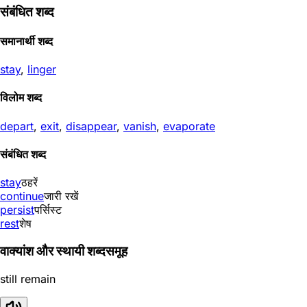
संबंधित शब्द
समानार्थी शब्द
stay
,
linger
विलोम शब्द
depart
,
exit
,
disappear
,
vanish
,
evaporate
संबंधित शब्द
stay
ठहरें
continue
जारी रखें
persist
पर्सिस्ट
rest
शेष
वाक्यांश और स्थायी शब्दसमूह
still remain