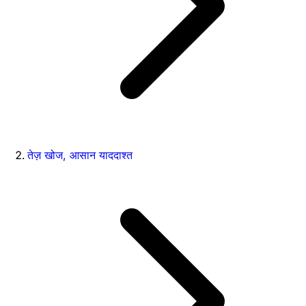
तेज़ खोज, आसान याददाश्त