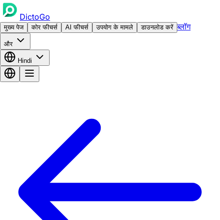
DictoGo
ब्लॉग
मुख्य पेज
कोर फीचर्स
AI फीचर्स
उपयोग के मामले
डाउनलोड करें
और
Hindi