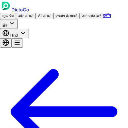
DictoGo
ब्लॉग
मुख्य पेज
कोर फीचर्स
AI फीचर्स
उपयोग के मामले
डाउनलोड करें
और
Hindi