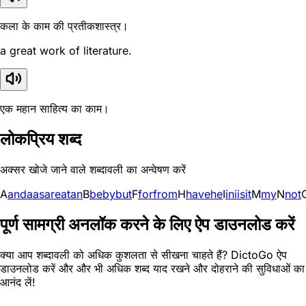
कला के काम की प्रतीकशास्त्र।
a great work of literature.
एक महान साहित्य का काम।
लोकप्रिय शब्द
अक्सर खोजे जाने वाले शब्दावली का अन्वेषण करें
A
and
a
as
are
at
an
B
be
by
but
F
for
from
H
have
he
I
in
i
is
it
M
my
N
not
पूर्ण सामग्री अनलॉक करने के लिए ऐप डाउनलोड करें
क्या आप शब्दावली को अधिक कुशलता से सीखना चाहते हैं? DictoGo ऐप
डाउनलोड करें और और भी अधिक शब्द याद रखने और दोहराने की सुविधाओं का
आनंद लें!