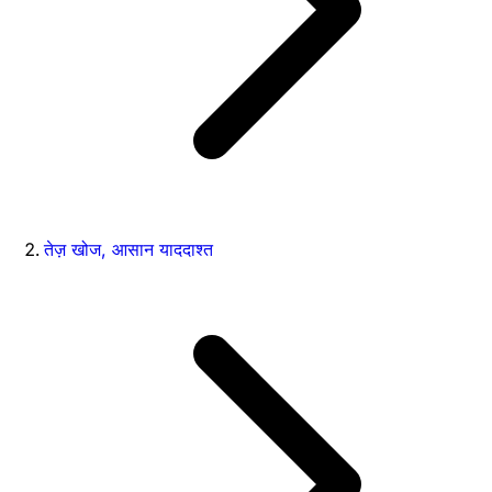
तेज़ खोज, आसान याददाश्त