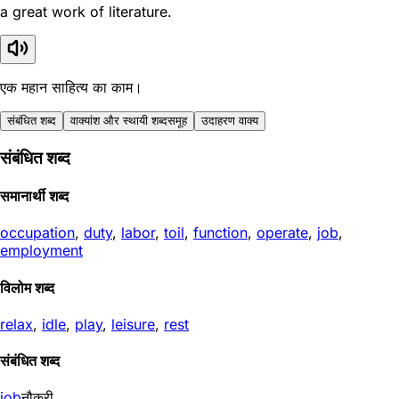
a great work of literature.
एक महान साहित्य का काम।
संबंधित शब्द
वाक्यांश और स्थायी शब्दसमूह
उदाहरण वाक्य
संबंधित शब्द
समानार्थी शब्द
occupation
,
duty
,
labor
,
toil
,
function
,
operate
,
job
,
employment
विलोम शब्द
relax
,
idle
,
play
,
leisure
,
rest
संबंधित शब्द
job
नौकरी