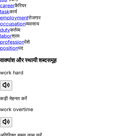
career
कैरियर
task
कार्य
employment
रोजगार
occupation
व्यवसाय
duty
कर्तव्य
labor
श्रम
profession
पेशे
position
पद
वाक्यांश और स्थायी शब्दसमूह
work hard
कड़ी मेहनत करें
work overtime
अतिरिक्त समय काम करें