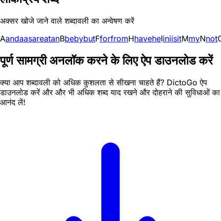
अक्सर खोजे जाने वाले शब्दावली का अन्वेषण करें
A
and
a
as
are
at
an
B
be
by
but
F
for
from
H
have
he
I
in
i
is
it
M
my
N
not
पूर्ण सामग्री अनलॉक करने के लिए ऐप डाउनलोड करें
क्या आप शब्दावली को अधिक कुशलता से सीखना चाहते हैं? DictoGo ऐप
डाउनलोड करें और और भी अधिक शब्द याद रखने और दोहराने की सुविधाओं का
आनंद लें!