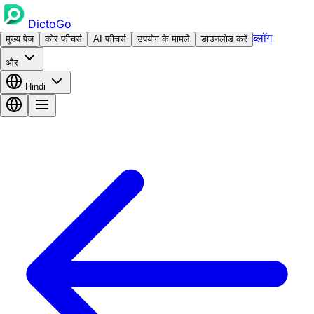
DictoGo
ब्लॉग
मुख्य पेज
कोर फीचर्स
AI फीचर्स
उपयोग के मामले
डाउनलोड करें
और
Hindi