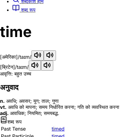
शब्दकोश होम
शब्द रूप
time
[अमेरिका]
/taɪm/
[ब्रिटेन]
/taɪm/
आवृत्ति: बहुत उच्च
अनुवाद
n.
अवधि; अवसर; युग; ताल; गुणा
vt.
अवधि को मापना; समय निर्धारित करना; गति को व्यवस्थित करना
adj.
आवधिक; नियमित; समयबद्ध.
शब्द रूप
Past Tense
timed
Past Participle
timed