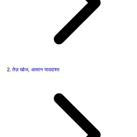
तेज़ खोज, आसान याददाश्त