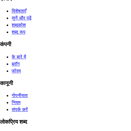
विशेषताएँ
सुनें और पढ़ें
शब्दकोश
शब्द रूप
कंपनी
के बारे में
ब्लॉग
फोरम
कानूनी
गोपनीयता
नियम
संपर्क करें
लोकप्रिय शब्द