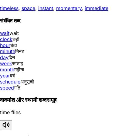
timeless
,
space
,
instant
,
momentary
,
immediate
संबंधित शब्द
wait
wait
clock
घड़ी
hour
घंटा
minute
मिनट
day
दिन
week
सप्ताह
month
महीना
year
वर्ष
schedule
अनुसूची
speed
गति
वाक्यांश और स्थायी शब्दसमूह
time flies