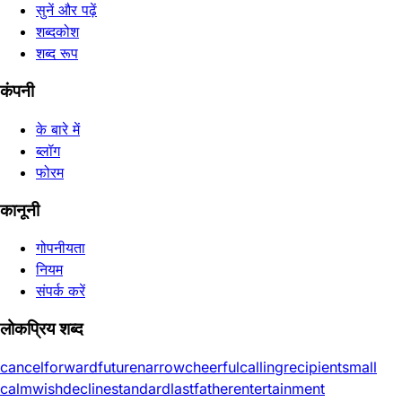
सुनें और पढ़ें
शब्दकोश
शब्द रूप
कंपनी
के बारे में
ब्लॉग
फोरम
कानूनी
गोपनीयता
नियम
संपर्क करें
लोकप्रिय शब्द
cancel
forward
future
narrow
cheerful
calling
recipient
small
calm
wish
decline
standard
last
father
entertainment