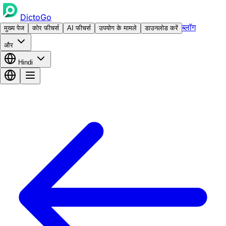
DictoGo
ब्लॉग
मुख्य पेज
कोर फीचर्स
AI फीचर्स
उपयोग के मामले
डाउनलोड करें
और
Hindi