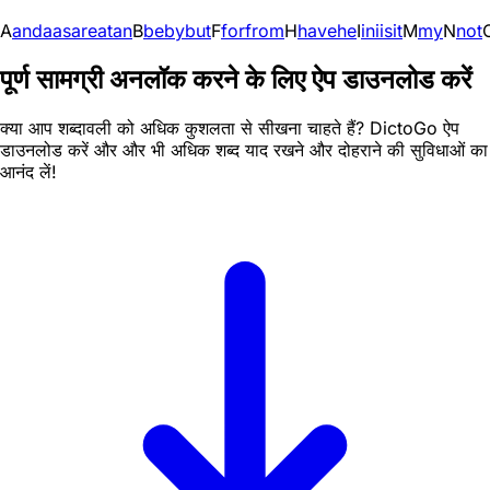
A
and
a
as
are
at
an
B
be
by
but
F
for
from
H
have
he
I
in
i
is
it
M
my
N
not
पूर्ण सामग्री अनलॉक करने के लिए ऐप डाउनलोड करें
क्या आप शब्दावली को अधिक कुशलता से सीखना चाहते हैं? DictoGo ऐप
डाउनलोड करें और और भी अधिक शब्द याद रखने और दोहराने की सुविधाओं का
आनंद लें!