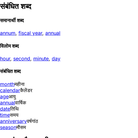
संबंधित शब्द
समानार्थी शब्द
annum
,
fiscal year
,
annual
विलोम शब्द
hour
,
second
,
minute
,
day
संबंधित शब्द
month
महीना
calendar
कैलेंडर
age
आयु
annual
वार्षिक
date
तिथि
time
समय
anniversary
वर्षगांठ
season
मौसम