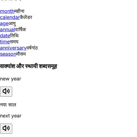
month
महीना
calendar
कैलेंडर
age
आयु
annual
वार्षिक
date
तिथि
time
समय
anniversary
वर्षगांठ
season
मौसम
वाक्यांश और स्थायी शब्दसमूह
new year
नया साल
next year