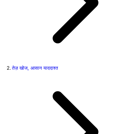
तेज़ खोज, आसान याददाश्त