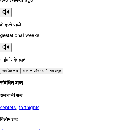
two weeks ago
दो हफ्ते पहले
gestational weeks
गर्भावधि के हफ़्ते
संबंधित शब्द
वाक्यांश और स्थायी शब्दसमूह
संबंधित शब्द
समानार्थी शब्द
septets
,
fortnights
विलोम शब्द