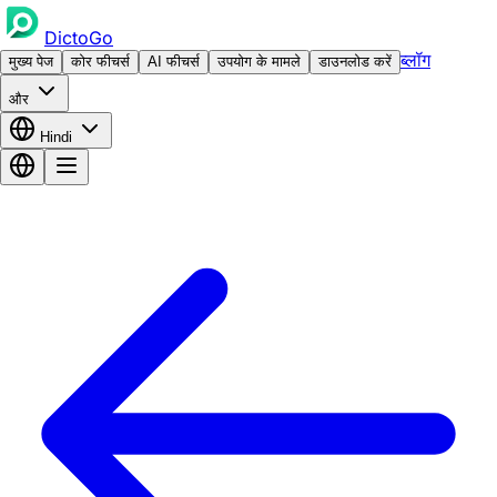
DictoGo
ब्लॉग
मुख्य पेज
कोर फीचर्स
AI फीचर्स
उपयोग के मामले
डाउनलोड करें
और
Hindi