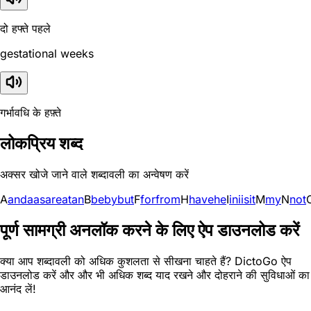
दो हफ्ते पहले
gestational weeks
गर्भावधि के हफ़्ते
लोकप्रिय शब्द
अक्सर खोजे जाने वाले शब्दावली का अन्वेषण करें
A
and
a
as
are
at
an
B
be
by
but
F
for
from
H
have
he
I
in
i
is
it
M
my
N
not
पूर्ण सामग्री अनलॉक करने के लिए ऐप डाउनलोड करें
क्या आप शब्दावली को अधिक कुशलता से सीखना चाहते हैं? DictoGo ऐप
डाउनलोड करें और और भी अधिक शब्द याद रखने और दोहराने की सुविधाओं का
आनंद लें!