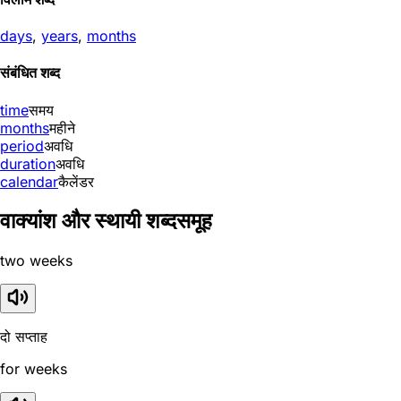
days
,
years
,
months
संबंधित शब्द
time
समय
months
महीने
period
अवधि
duration
अवधि
calendar
कैलेंडर
वाक्यांश और स्थायी शब्दसमूह
two weeks
दो सप्ताह
for weeks