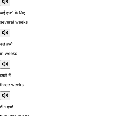
कई हफ़्तों के लिए
several weeks
कई हफ़्ते
in weeks
हफ़्तों में
three weeks
तीन हफ़्ते