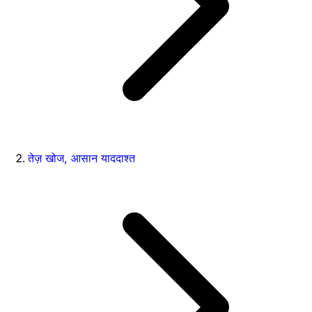
तेज़ खोज, आसान याददाश्त