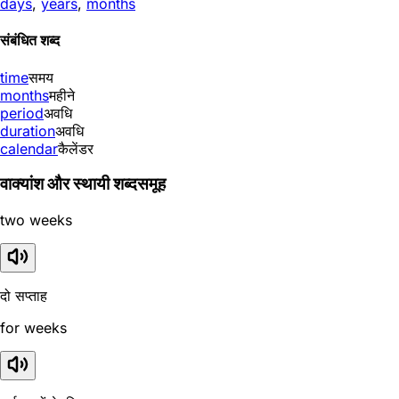
days
,
years
,
months
संबंधित शब्द
time
समय
months
महीने
period
अवधि
duration
अवधि
calendar
कैलेंडर
वाक्यांश और स्थायी शब्दसमूह
two weeks
दो सप्ताह
for weeks