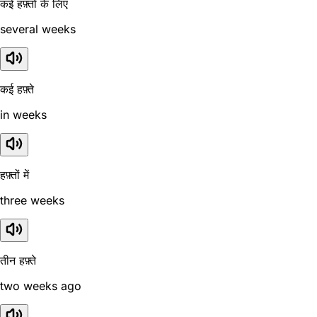
कई हफ़्तों के लिए
several weeks
कई हफ़्ते
in weeks
हफ़्तों में
three weeks
तीन हफ़्ते
two weeks ago