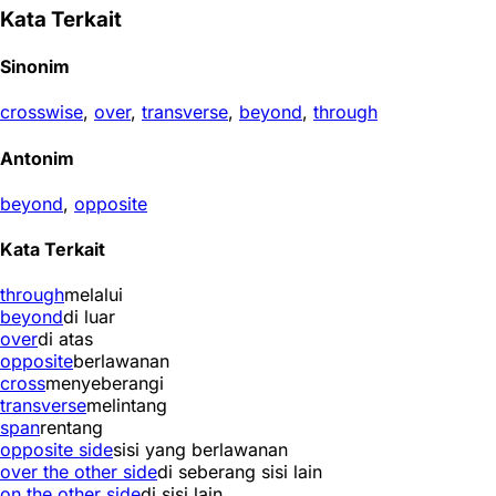
Kata Terkait
Sinonim
crosswise
,
over
,
transverse
,
beyond
,
through
Antonim
beyond
,
opposite
Kata Terkait
through
melalui
beyond
di luar
over
di atas
opposite
berlawanan
cross
menyeberangi
transverse
melintang
span
rentang
opposite side
sisi yang berlawanan
over the other side
di seberang sisi lain
on the other side
di sisi lain