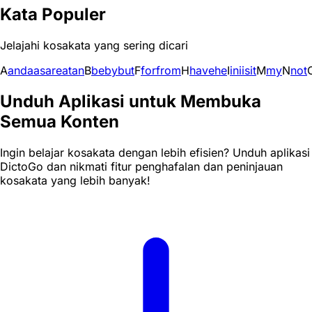
Kata Populer
Jelajahi kosakata yang sering dicari
A
and
a
as
are
at
an
B
be
by
but
F
for
from
H
have
he
I
in
i
is
it
M
my
N
not
Unduh Aplikasi untuk Membuka
Semua Konten
Ingin belajar kosakata dengan lebih efisien? Unduh aplikasi
DictoGo dan nikmati fitur penghafalan dan peninjauan
kosakata yang lebih banyak!