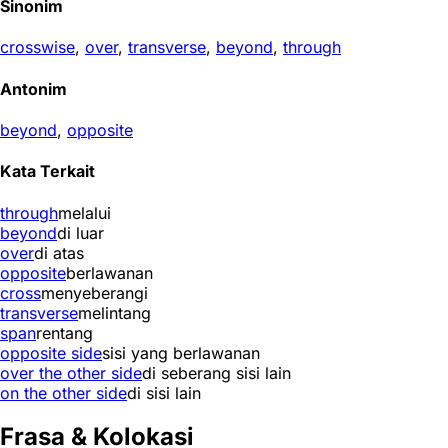
Sinonim
crosswise
,
over
,
transverse
,
beyond
,
through
Antonim
beyond
,
opposite
Kata Terkait
through
melalui
beyond
di luar
over
di atas
opposite
berlawanan
cross
menyeberangi
transverse
melintang
span
rentang
opposite side
sisi yang berlawanan
over the other side
di seberang sisi lain
on the other side
di sisi lain
Frasa & Kolokasi