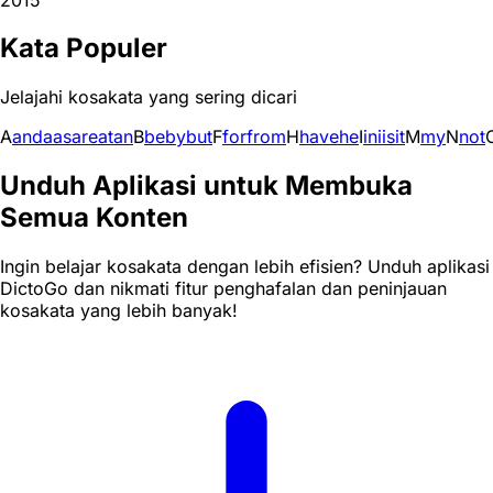
Kata Populer
Jelajahi kosakata yang sering dicari
A
and
a
as
are
at
an
B
be
by
but
F
for
from
H
have
he
I
in
i
is
it
M
my
N
not
Unduh Aplikasi untuk Membuka
Semua Konten
Ingin belajar kosakata dengan lebih efisien? Unduh aplikasi
DictoGo dan nikmati fitur penghafalan dan peninjauan
kosakata yang lebih banyak!