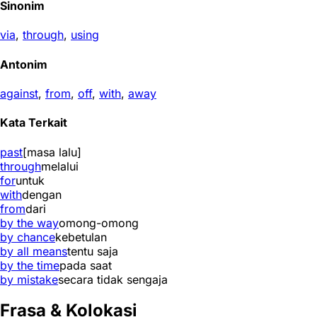
Sinonim
via
,
through
,
using
Antonim
against
,
from
,
off
,
with
,
away
Kata Terkait
past
[masa lalu]
through
melalui
for
untuk
with
dengan
from
dari
by the way
omong-omong
by chance
kebetulan
by all means
tentu saja
by the time
pada saat
by mistake
secara tidak sengaja
Frasa & Kolokasi