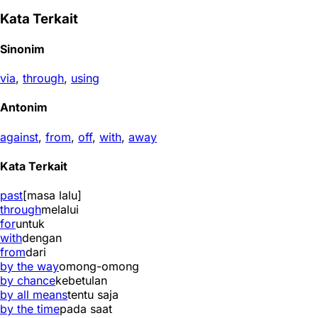
Kata Terkait
Sinonim
via
,
through
,
using
Antonim
against
,
from
,
off
,
with
,
away
Kata Terkait
past
[masa lalu]
through
melalui
for
untuk
with
dengan
from
dari
by the way
omong-omong
by chance
kebetulan
by all means
tentu saja
by the time
pada saat