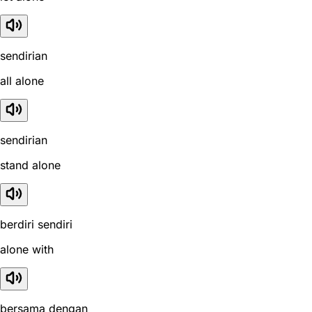
sendirian
all alone
sendirian
stand alone
berdiri sendiri
alone with
bersama dengan