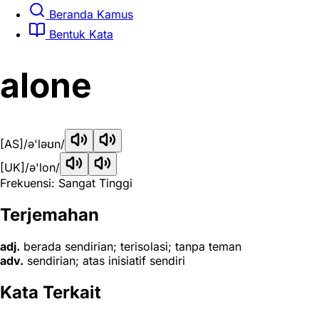
Beranda Kamus
Bentuk Kata
alone
[AS]
/ə'ləʊn/
[UK]
/ə'lon/
Frekuensi: Sangat Tinggi
Terjemahan
adj.
berada sendirian; terisolasi; tanpa teman
adv.
sendirian; atas inisiatif sendiri
Kata Terkait