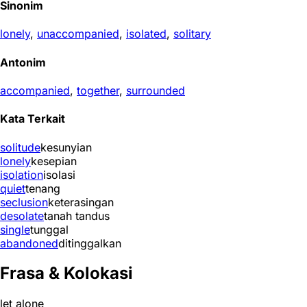
Sinonim
lonely
,
unaccompanied
,
isolated
,
solitary
Antonim
accompanied
,
together
,
surrounded
Kata Terkait
solitude
kesunyian
lonely
kesepian
isolation
isolasi
quiet
tenang
seclusion
keterasingan
desolate
tanah tandus
single
tunggal
abandoned
ditinggalkan
Frasa & Kolokasi
let alone