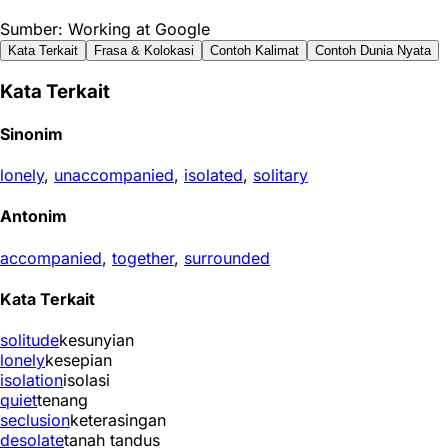
Sumber: Working at Google
Kata Terkait
Frasa & Kolokasi
Contoh Kalimat
Contoh Dunia Nyata
Kata Terkait
Sinonim
lonely
,
unaccompanied
,
isolated
,
solitary
Antonim
accompanied
,
together
,
surrounded
Kata Terkait
solitude
kesunyian
lonely
kesepian
isolation
isolasi
quiet
tenang
seclusion
keterasingan
desolate
tanah tandus