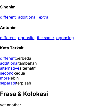
Sinonim
different
,
additional
,
extra
Antonim
different
,
opposite
,
the same
,
opposing
Kata Terkait
different
berbeda
additional
tambahan
alternative
alternatif
second
kedua
more
lebih
separate
terpisah
Frasa & Kolokasi
yet another