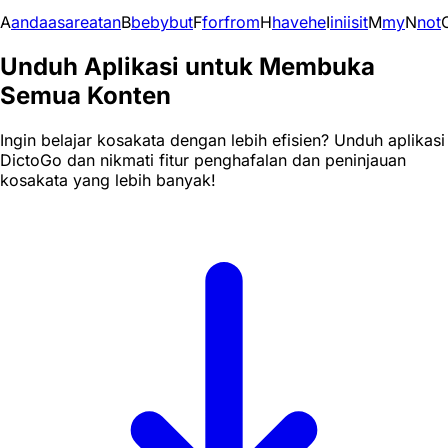
A
and
a
as
are
at
an
B
be
by
but
F
for
from
H
have
he
I
in
i
is
it
M
my
N
not
Unduh Aplikasi untuk Membuka
Semua Konten
Ingin belajar kosakata dengan lebih efisien? Unduh aplikasi
DictoGo dan nikmati fitur penghafalan dan peninjauan
kosakata yang lebih banyak!