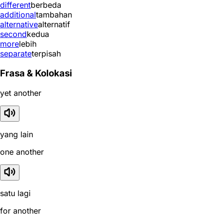
different
berbeda
additional
tambahan
alternative
alternatif
second
kedua
more
lebih
separate
terpisah
Frasa & Kolokasi
yet another
yang lain
one another
satu lagi
for another