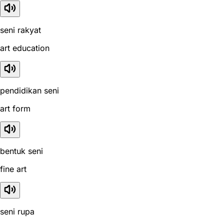
seni rakyat
art education
pendidikan seni
art form
bentuk seni
fine art
seni rupa