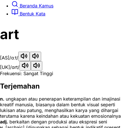
Beranda Kamus
Bentuk Kata
art
[AS]
/ɑːt/
[UK]
/ɑrt/
Frekuensi: Sangat Tinggi
Terjemahan
n.
ungkapan atau penerapan keterampilan dan imajinasi
kreatif manusia, biasanya dalam bentuk visual seperti
lukisan atau patung, menghasilkan karya yang dihargai
terutama karena keindahan atau kekuatan emosionalnya
adj.
berkaitan dengan produksi atau ekspresi seni
v.
[archaic] (digunakan sebagai bentuk indikatif present