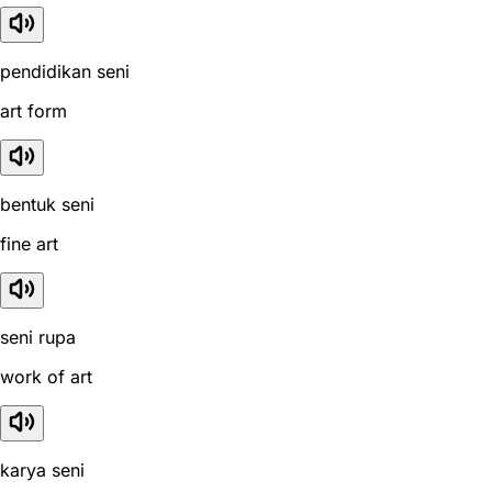
pendidikan seni
art form
bentuk seni
fine art
seni rupa
work of art
karya seni