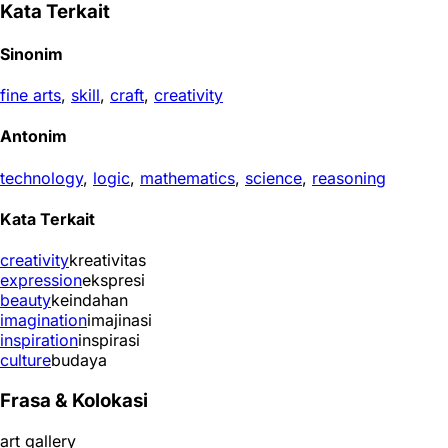
Kata Terkait
Sinonim
fine arts
,
skill
,
craft
,
creativity
Antonim
technology
,
logic
,
mathematics
,
science
,
reasoning
Kata Terkait
creativity
kreativitas
expression
ekspresi
beauty
keindahan
imagination
imajinasi
inspiration
inspirasi
culture
budaya
Frasa & Kolokasi
art gallery