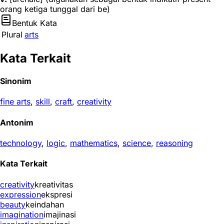
orang ketiga tunggal dari be)
Bentuk Kata
Plural
arts
Kata Terkait
Sinonim
fine arts
,
skill
,
craft
,
creativity
Antonim
technology
,
logic
,
mathematics
,
science
,
reasoning
Kata Terkait
creativity
kreativitas
expression
ekspresi
beauty
keindahan
imagination
imajinasi