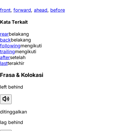
front
,
forward
,
ahead
,
before
Kata Terkait
rear
belakang
back
belakang
following
mengikuti
trailing
mengikuti
after
setelah
last
terakhir
Frasa & Kolokasi
left behind
ditinggalkan
lag behind