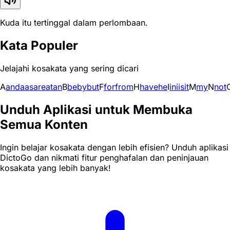
Kuda itu tertinggal dalam perlombaan.
Kata Populer
Jelajahi kosakata yang sering dicari
A
and
a
as
are
at
an
B
be
by
but
F
for
from
H
have
he
I
in
i
is
it
M
my
N
not
Unduh Aplikasi untuk Membuka
Semua Konten
Ingin belajar kosakata dengan lebih efisien? Unduh aplikasi
DictoGo dan nikmati fitur penghafalan dan peninjauan
kosakata yang lebih banyak!