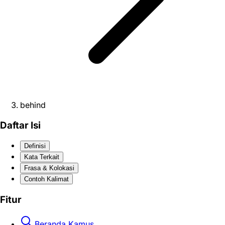
behind
Daftar Isi
Definisi
Kata Terkait
Frasa & Kolokasi
Contoh Kalimat
Fitur
Beranda Kamus