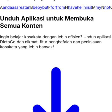
A
and
a
as
are
at
an
B
be
by
but
F
for
from
H
have
he
I
in
i
is
it
M
my
N
not
Unduh Aplikasi untuk Membuka
Semua Konten
Ingin belajar kosakata dengan lebih efisien? Unduh aplikasi
DictoGo dan nikmati fitur penghafalan dan peninjauan
kosakata yang lebih banyak!