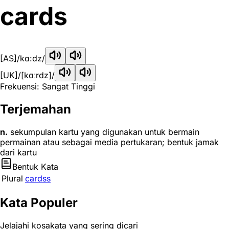
cards
[AS]
/kɑ:dz/
[UK]
/[kɑːrdz]/
Frekuensi: Sangat Tinggi
Terjemahan
n.
sekumpulan kartu yang digunakan untuk bermain
permainan atau sebagai media pertukaran; bentuk jamak
dari kartu
Bentuk Kata
Plural
cardss
Kata Populer
Jelajahi kosakata yang sering dicari