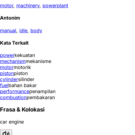
motor
,
machinery
,
powerplant
Antonim
manual
,
idle
,
body
Kata Terkait
power
kekuatan
mechanism
mekanisme
motor
motorik
piston
piston
cylinder
silinder
fuel
bahan bakar
performance
penampilan
combustion
pembakaran
Frasa & Kolokasi
car engine