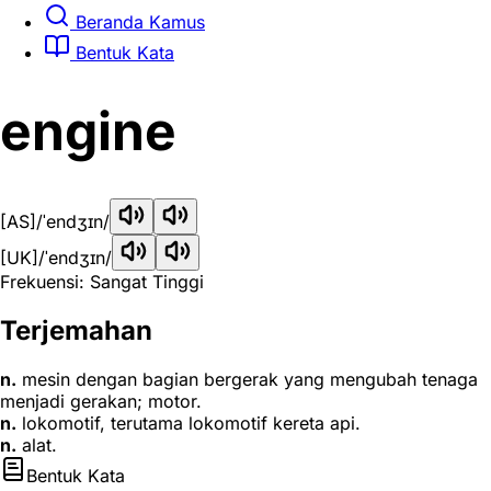
Beranda Kamus
Bentuk Kata
engine
[AS]
/ˈendʒɪn/
[UK]
/ˈendʒɪn/
Frekuensi: Sangat Tinggi
Terjemahan
n.
mesin dengan bagian bergerak yang mengubah tenaga
menjadi gerakan; motor.
n.
lokomotif, terutama lokomotif kereta api.
n.
alat.
Bentuk Kata