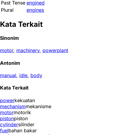
Past Tense
engined
Plural
engines
Kata Terkait
Sinonim
motor
,
machinery
,
powerplant
Antonim
manual
,
idle
,
body
Kata Terkait
power
kekuatan
mechanism
mekanisme
motor
motorik
piston
piston
cylinder
silinder
fuel
bahan bakar