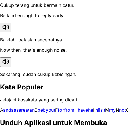
Cukup terang untuk bermain catur.
Be kind enough to reply early.
Baiklah, balaslah secepatnya.
Now then, that's enough noise.
Sekarang, sudah cukup kebisingan.
Kata Populer
Jelajahi kosakata yang sering dicari
A
and
a
as
are
at
an
B
be
by
but
F
for
from
H
have
he
I
in
i
is
it
M
my
N
not
Unduh Aplikasi untuk Membuka