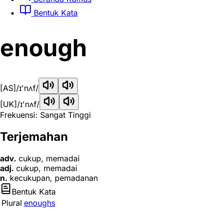
Bentuk Kata
enough
[AS]
/ɪ'nʌf/
[UK]
/ɪ'nʌf/
Frekuensi: Sangat Tinggi
Terjemahan
adv.
cukup, memadai
adj.
cukup, memadai
n.
kecukupan, pemadanan
Bentuk Kata
Plural
enoughs