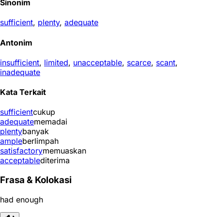
Sinonim
sufficient
,
plenty
,
adequate
Antonim
insufficient
,
limited
,
unacceptable
,
scarce
,
scant
,
inadequate
Kata Terkait
sufficient
cukup
adequate
memadai
plenty
banyak
ample
berlimpah
satisfactory
memuaskan
acceptable
diterima
Frasa & Kolokasi
had enough