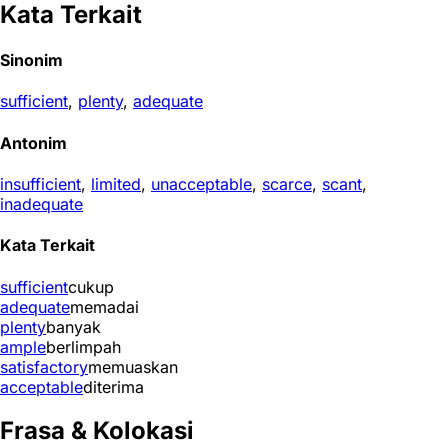
Kata Terkait
Sinonim
sufficient
,
plenty
,
adequate
Antonim
insufficient
,
limited
,
unacceptable
,
scarce
,
scant
,
inadequate
Kata Terkait
sufficient
cukup
adequate
memadai
plenty
banyak
ample
berlimpah
satisfactory
memuaskan
acceptable
diterima
Frasa & Kolokasi