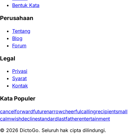
Bentuk Kata
Perusahaan
Tentang
Blog
Forum
Legal
Privasi
Syarat
Kontak
Kata Populer
cancel
forward
future
narrow
cheerful
calling
recipient
small
calm
wish
decline
standard
last
father
entertainment
© 2026 DictoGo. Seluruh hak cipta dilindungi.