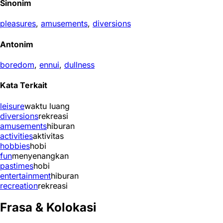
Sinonim
pleasures
,
amusements
,
diversions
Antonim
boredom
,
ennui
,
dullness
Kata Terkait
leisure
waktu luang
diversions
rekreasi
amusements
hiburan
activities
aktivitas
hobbies
hobi
fun
menyenangkan
pastimes
hobi
entertainment
hiburan
recreation
rekreasi
Frasa & Kolokasi