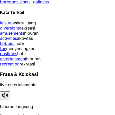
boredom
,
ennui
,
dullness
Kata Terkait
leisure
waktu luang
diversions
rekreasi
amusements
hiburan
activities
aktivitas
hobbies
hobi
fun
menyenangkan
pastimes
hobi
entertainment
hiburan
recreation
rekreasi
Frasa & Kolokasi
live entertainments
hiburan langsung