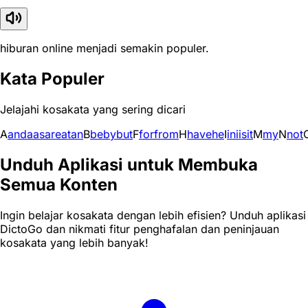
hiburan online menjadi semakin populer.
Kata Populer
Jelajahi kosakata yang sering dicari
A
and
a
as
are
at
an
B
be
by
but
F
for
from
H
have
he
I
in
i
is
it
M
my
N
not
Unduh Aplikasi untuk Membuka
Semua Konten
Ingin belajar kosakata dengan lebih efisien? Unduh aplikasi
DictoGo dan nikmati fitur penghafalan dan peninjauan
kosakata yang lebih banyak!