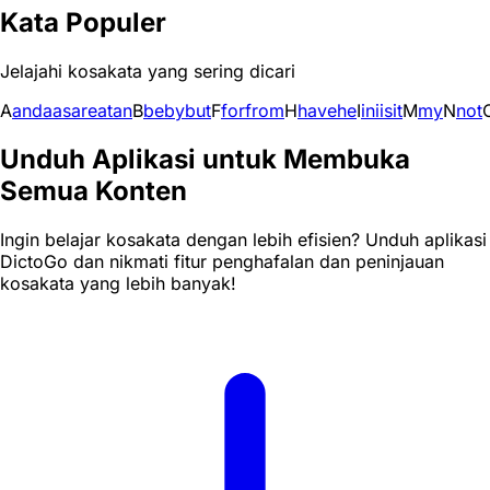
Kata Populer
Jelajahi kosakata yang sering dicari
A
and
a
as
are
at
an
B
be
by
but
F
for
from
H
have
he
I
in
i
is
it
M
my
N
not
Unduh Aplikasi untuk Membuka
Semua Konten
Ingin belajar kosakata dengan lebih efisien? Unduh aplikasi
DictoGo dan nikmati fitur penghafalan dan peninjauan
kosakata yang lebih banyak!