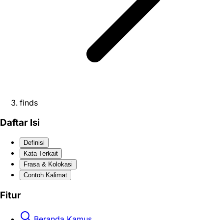
finds
Daftar Isi
Definisi
Kata Terkait
Frasa & Kolokasi
Contoh Kalimat
Fitur
Beranda Kamus