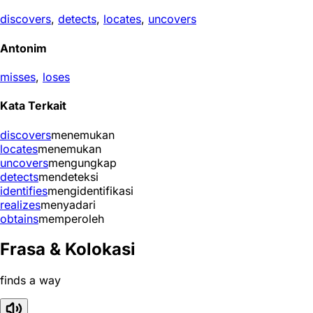
discovers
,
detects
,
locates
,
uncovers
Antonim
misses
,
loses
Kata Terkait
discovers
menemukan
locates
menemukan
uncovers
mengungkap
detects
mendeteksi
identifies
mengidentifikasi
realizes
menyadari
obtains
memperoleh
Frasa & Kolokasi
finds a way