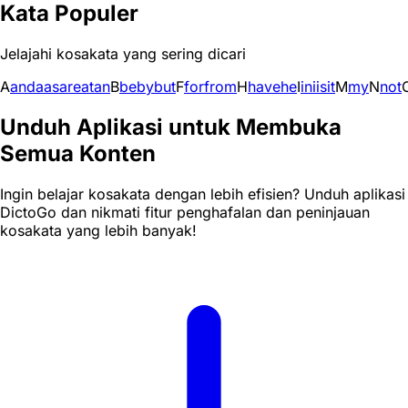
Kata Populer
Jelajahi kosakata yang sering dicari
A
and
a
as
are
at
an
B
be
by
but
F
for
from
H
have
he
I
in
i
is
it
M
my
N
not
Unduh Aplikasi untuk Membuka
Semua Konten
Ingin belajar kosakata dengan lebih efisien? Unduh aplikasi
DictoGo dan nikmati fitur penghafalan dan peninjauan
kosakata yang lebih banyak!