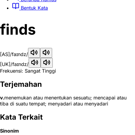
Bentuk Kata
finds
[AS]
/faɪndz/
[UK]
/faɪndz/
Frekuensi: Sangat Tinggi
Terjemahan
v.
menemukan atau menentukan sesuatu; mencapai atau
tiba di suatu tempat; menyadari atau menyadari
Kata Terkait
Sinonim