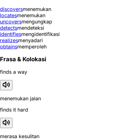
discovers
menemukan
locates
menemukan
uncovers
mengungkap
detects
mendeteksi
identifies
mengidentifikasi
realizes
menyadari
obtains
memperoleh
Frasa & Kolokasi
finds a way
menemukan jalan
finds it hard
merasa kesulitan