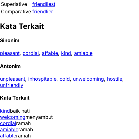
Superlative
friendliest
Comparative
friendlier
Kata Terkait
Sinonim
pleasant
,
cordial
,
affable
,
kind
,
amiable
Antonim
unpleasant
,
inhospitable
,
cold
,
unwelcoming
,
hostile
,
unfriendly
Kata Terkait
kind
baik hati
welcoming
menyambut
cordial
ramah
amiable
ramah
affable
ramah