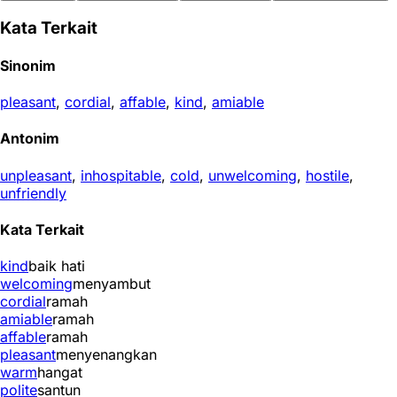
Kata Terkait
Sinonim
pleasant
,
cordial
,
affable
,
kind
,
amiable
Antonim
unpleasant
,
inhospitable
,
cold
,
unwelcoming
,
hostile
,
unfriendly
Kata Terkait
kind
baik hati
welcoming
menyambut
cordial
ramah
amiable
ramah
affable
ramah
pleasant
menyenangkan
warm
hangat
polite
santun