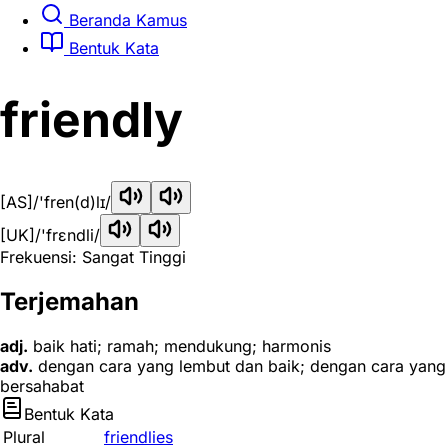
Beranda Kamus
Bentuk Kata
friendly
[AS]
/'fren(d)lɪ/
[UK]
/'frɛndli/
Frekuensi: Sangat Tinggi
Terjemahan
adj.
baik hati; ramah; mendukung; harmonis
adv.
dengan cara yang lembut dan baik; dengan cara yang
bersahabat
Bentuk Kata
Plural
friendlies