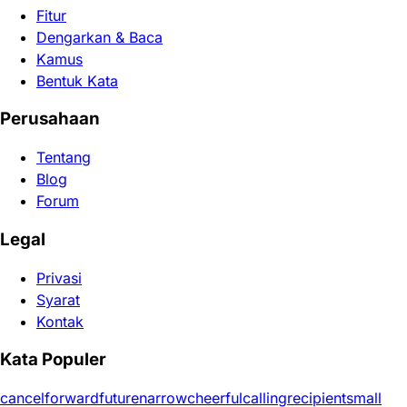
Fitur
Dengarkan & Baca
Kamus
Bentuk Kata
Perusahaan
Tentang
Blog
Forum
Legal
Privasi
Syarat
Kontak
Kata Populer
cancel
forward
future
narrow
cheerful
calling
recipient
small