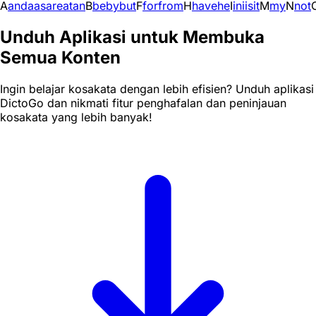
A
and
a
as
are
at
an
B
be
by
but
F
for
from
H
have
he
I
in
i
is
it
M
my
N
not
Unduh Aplikasi untuk Membuka
Semua Konten
Ingin belajar kosakata dengan lebih efisien? Unduh aplikasi
DictoGo dan nikmati fitur penghafalan dan peninjauan
kosakata yang lebih banyak!