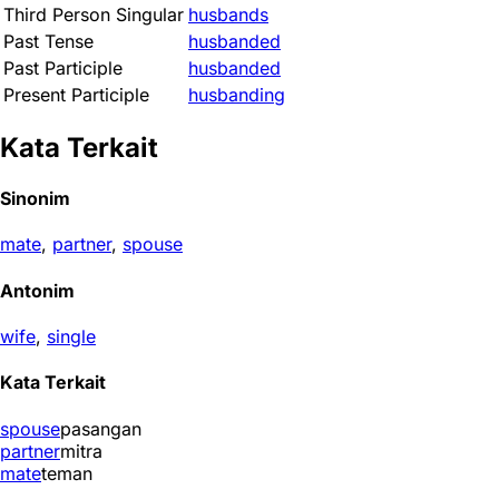
Third Person Singular
husbands
Past Tense
husbanded
Past Participle
husbanded
Present Participle
husbanding
Kata Terkait
Sinonim
mate
,
partner
,
spouse
Antonim
wife
,
single
Kata Terkait
spouse
pasangan
partner
mitra
mate
teman