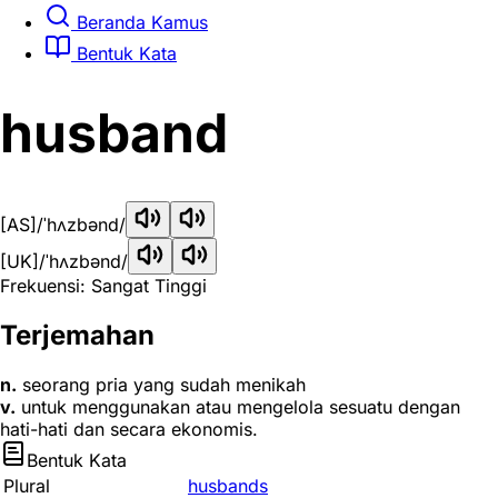
Beranda Kamus
Bentuk Kata
husband
[AS]
/ˈhʌzbənd/
[UK]
/ˈhʌzbənd/
Frekuensi: Sangat Tinggi
Terjemahan
n.
seorang pria yang sudah menikah
v.
untuk menggunakan atau mengelola sesuatu dengan
hati-hati dan secara ekonomis.
Bentuk Kata
Plural
husbands