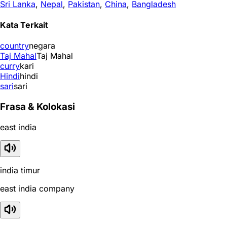
Sri Lanka
,
Nepal
,
Pakistan
,
China
,
Bangladesh
Kata Terkait
country
negara
Taj Mahal
Taj Mahal
curry
kari
Hindi
hindi
sari
sari
Frasa & Kolokasi
east india
india timur
east india company