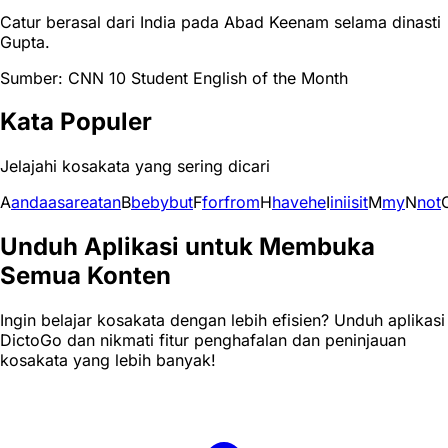
Catur berasal dari India pada Abad Keenam selama dinasti
Gupta.
Sumber: CNN 10 Student English of the Month
Kata Populer
Jelajahi kosakata yang sering dicari
A
and
a
as
are
at
an
B
be
by
but
F
for
from
H
have
he
I
in
i
is
it
M
my
N
not
Unduh Aplikasi untuk Membuka
Semua Konten
Ingin belajar kosakata dengan lebih efisien? Unduh aplikasi
DictoGo dan nikmati fitur penghafalan dan peninjauan
kosakata yang lebih banyak!