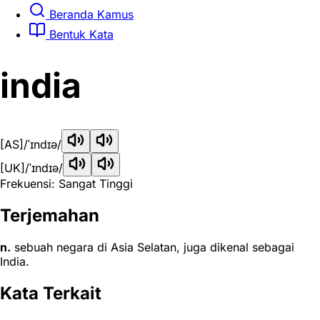
Beranda Kamus
Bentuk Kata
india
[AS]
/ˈɪndɪə/
[UK]
/ˈɪndɪə/
Frekuensi: Sangat Tinggi
Terjemahan
n.
sebuah negara di Asia Selatan, juga dikenal sebagai
India.
Kata Terkait