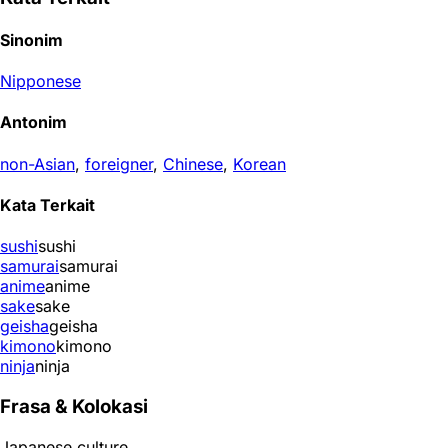
Sinonim
Nipponese
Antonim
non-Asian
,
foreigner
,
Chinese
,
Korean
Kata Terkait
sushi
sushi
samurai
samurai
anime
anime
sake
sake
geisha
geisha
kimono
kimono
ninja
ninja
Frasa & Kolokasi
Japanese culture