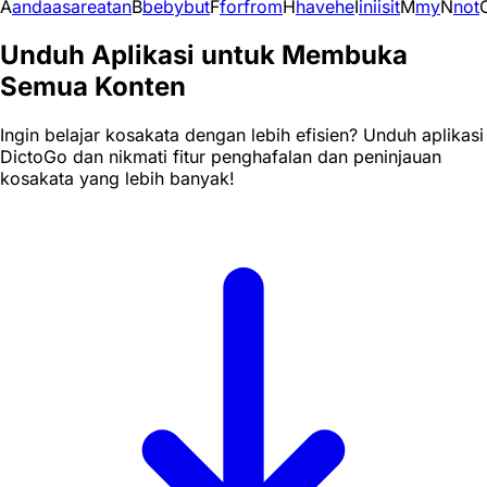
A
and
a
as
are
at
an
B
be
by
but
F
for
from
H
have
he
I
in
i
is
it
M
my
N
not
Unduh Aplikasi untuk Membuka
Semua Konten
Ingin belajar kosakata dengan lebih efisien? Unduh aplikasi
DictoGo dan nikmati fitur penghafalan dan peninjauan
kosakata yang lebih banyak!