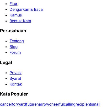
Fitur
Dengarkan & Baca
Kamus
Bentuk Kata
Perusahaan
Tentang
Blog
Forum
Legal
Privasi
Syarat
Kontak
Kata Populer
cancel
forward
future
narrow
cheerful
calling
recipient
small