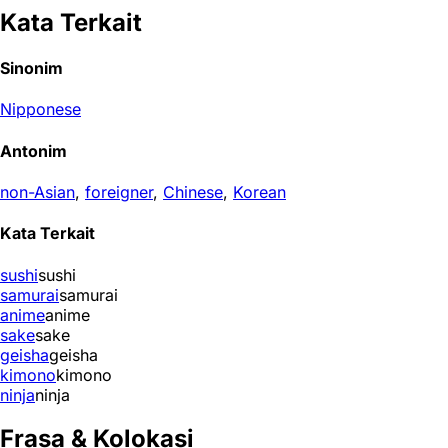
Kata Terkait
Sinonim
Nipponese
Antonim
non-Asian
,
foreigner
,
Chinese
,
Korean
Kata Terkait
sushi
sushi
samurai
samurai
anime
anime
sake
sake
geisha
geisha
kimono
kimono
ninja
ninja
Frasa & Kolokasi