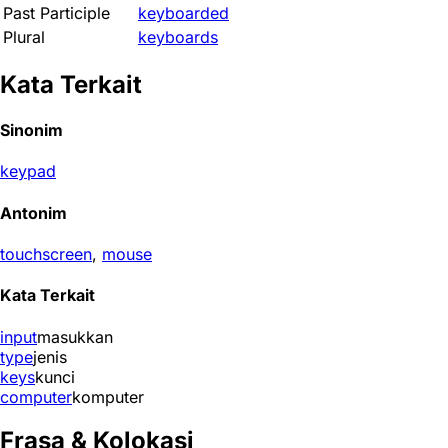
Past Participle
keyboarded
Plural
keyboards
Kata Terkait
Sinonim
keypad
Antonim
touchscreen
,
mouse
Kata Terkait
input
masukkan
type
jenis
keys
kunci
computer
komputer
Frasa & Kolokasi