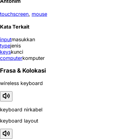
Antonim
touchscreen
,
mouse
Kata Terkait
input
masukkan
type
jenis
keys
kunci
computer
komputer
Frasa & Kolokasi
wireless keyboard
keyboard nirkabel
keyboard layout