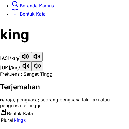
Beranda Kamus
Bentuk Kata
king
[AS]
/kɪŋ/
[UK]
/kɪŋ/
Frekuensi: Sangat Tinggi
Terjemahan
n.
raja, penguasa; seorang penguasa laki-laki atau
penguasa tertinggi
Bentuk Kata
Plural
kings