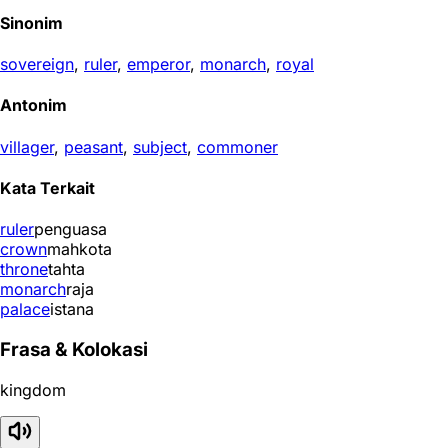
Sinonim
sovereign
,
ruler
,
emperor
,
monarch
,
royal
Antonim
villager
,
peasant
,
subject
,
commoner
Kata Terkait
ruler
penguasa
crown
mahkota
throne
tahta
monarch
raja
palace
istana
Frasa & Kolokasi
kingdom