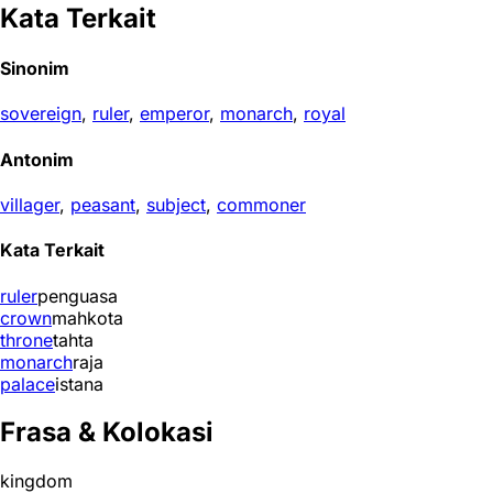
Kata Terkait
Sinonim
sovereign
,
ruler
,
emperor
,
monarch
,
royal
Antonim
villager
,
peasant
,
subject
,
commoner
Kata Terkait
ruler
penguasa
crown
mahkota
throne
tahta
monarch
raja
palace
istana
Frasa & Kolokasi
kingdom