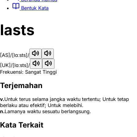
Bentuk Kata
lasts
[AS]
/[lɑːsts]/
[UK]
/[lɑːsts]/
Frekuensi: Sangat Tinggi
Terjemahan
v.
Untuk terus selama jangka waktu tertentu; Untuk tetap
berlaku atau efektif; Untuk melebihi.
n.
Lamanya waktu sesuatu berlangsung.
Kata Terkait