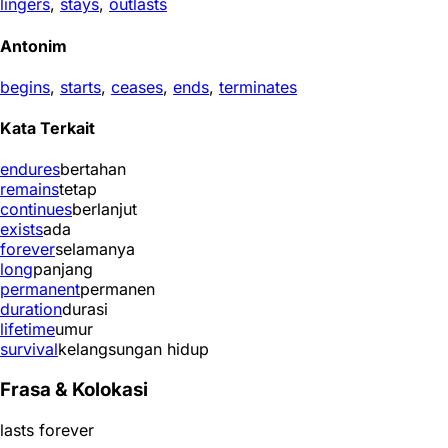
lingers
,
stays
,
outlasts
Antonim
begins
,
starts
,
ceases
,
ends
,
terminates
Kata Terkait
endures
bertahan
remains
tetap
continues
berlanjut
exists
ada
forever
selamanya
long
panjang
permanent
permanen
duration
durasi
lifetime
umur
survival
kelangsungan hidup
Frasa & Kolokasi
lasts forever