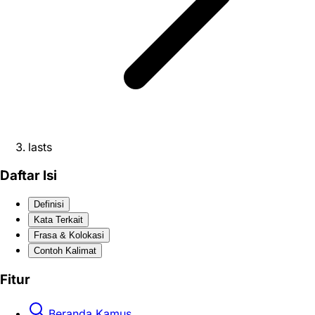
lasts
Daftar Isi
Definisi
Kata Terkait
Frasa & Kolokasi
Contoh Kalimat
Fitur
Beranda Kamus