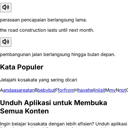
perasaan pencapaian berlangsung lama.
the road construction lasts until next month.
pembangunan jalan berlangsung hingga bulan depan.
Kata Populer
Jelajahi kosakata yang sering dicari
A
and
a
as
are
at
an
B
be
by
but
F
for
from
H
have
he
I
in
i
is
it
M
my
N
not
Unduh Aplikasi untuk Membuka
Semua Konten
Ingin belajar kosakata dengan lebih efisien? Unduh aplikasi