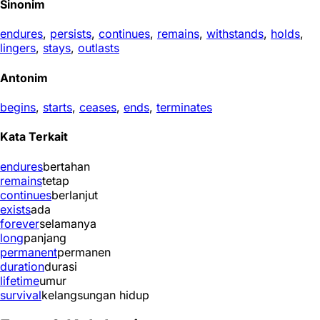
Sinonim
endures
,
persists
,
continues
,
remains
,
withstands
,
holds
,
lingers
,
stays
,
outlasts
Antonim
begins
,
starts
,
ceases
,
ends
,
terminates
Kata Terkait
endures
bertahan
remains
tetap
continues
berlanjut
exists
ada
forever
selamanya
long
panjang
permanent
permanen
duration
durasi
lifetime
umur
survival
kelangsungan hidup