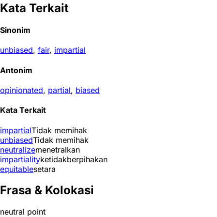
Kata Terkait
Sinonim
unbiased
,
fair
,
impartial
Antonim
opinionated
,
partial
,
biased
Kata Terkait
impartial
Tidak memihak
unbiased
Tidak memihak
neutralize
menetralkan
impartiality
ketidakberpihakan
equitable
setara
Frasa & Kolokasi
neutral point