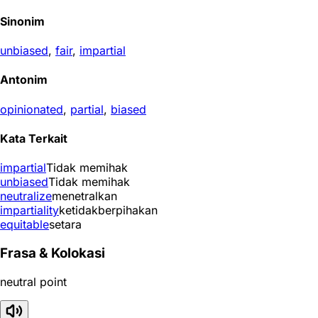
Sinonim
unbiased
,
fair
,
impartial
Antonim
opinionated
,
partial
,
biased
Kata Terkait
impartial
Tidak memihak
unbiased
Tidak memihak
neutralize
menetralkan
impartiality
ketidakberpihakan
equitable
setara
Frasa & Kolokasi
neutral point