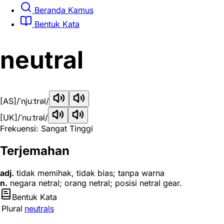
Beranda Kamus
Bentuk Kata
neutral
[AS]
/ˈnjuːtrəl/
[UK]
/ˈnuːtrəl/
Frekuensi: Sangat Tinggi
Terjemahan
adj.
tidak memihak, tidak bias; tanpa warna
n.
negara netral; orang netral; posisi netral gear.
Bentuk Kata
Plural
neutrals