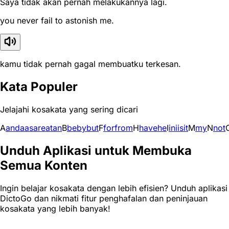
Saya tidak akan pernah melakukannya lagi.
you never fail to astonish me.
kamu tidak pernah gagal membuatku terkesan.
Kata Populer
Jelajahi kosakata yang sering dicari
A
and
a
as
are
at
an
B
be
by
but
F
for
from
H
have
he
I
in
i
is
it
M
my
N
not
Unduh Aplikasi untuk Membuka
Semua Konten
Ingin belajar kosakata dengan lebih efisien? Unduh aplikasi
DictoGo dan nikmati fitur penghafalan dan peninjauan
kosakata yang lebih banyak!