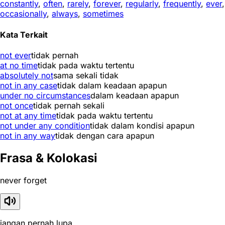
constantly
,
often
,
rarely
,
forever
,
regularly
,
frequently
,
ever
,
occasionally
,
always
,
sometimes
Kata Terkait
not ever
tidak pernah
at no time
tidak pada waktu tertentu
absolutely not
sama sekali tidak
not in any case
tidak dalam keadaan apapun
under no circumstances
dalam keadaan apapun
not once
tidak pernah sekali
not at any time
tidak pada waktu tertentu
not under any condition
tidak dalam kondisi apapun
not in any way
tidak dengan cara apapun
Frasa & Kolokasi
never forget
jangan pernah lupa