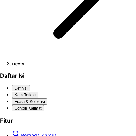
never
Daftar Isi
Definisi
Kata Terkait
Frasa & Kolokasi
Contoh Kalimat
Fitur
Beranda Kamus