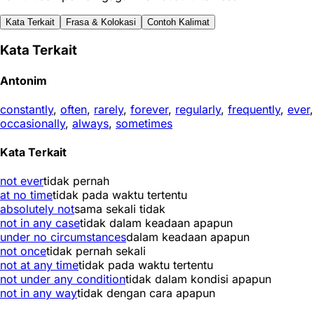
Kata Terkait
Frasa & Kolokasi
Contoh Kalimat
Kata Terkait
Antonim
constantly
,
often
,
rarely
,
forever
,
regularly
,
frequently
,
ever
,
occasionally
,
always
,
sometimes
Kata Terkait
not ever
tidak pernah
at no time
tidak pada waktu tertentu
absolutely not
sama sekali tidak
not in any case
tidak dalam keadaan apapun
under no circumstances
dalam keadaan apapun
not once
tidak pernah sekali
not at any time
tidak pada waktu tertentu
not under any condition
tidak dalam kondisi apapun
not in any way
tidak dengan cara apapun