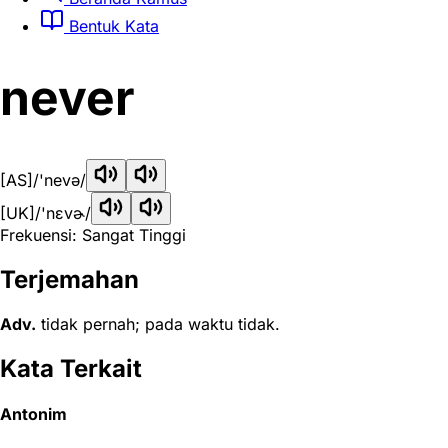
Bentuk Kata
never
[AS]
/'nevə/
[UK]
/'nɛvɚ/
Frekuensi: Sangat Tinggi
Terjemahan
Adv.
tidak pernah; pada waktu tidak.
Kata Terkait
Antonim