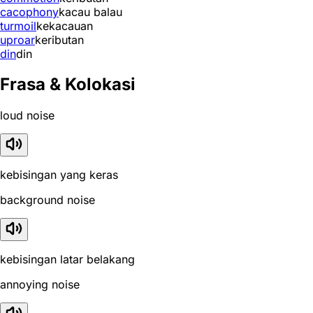
cacophony
kacau balau
turmoil
kekacauan
uproar
keributan
din
din
Frasa & Kolokasi
loud noise
kebisingan yang keras
background noise
kebisingan latar belakang
annoying noise