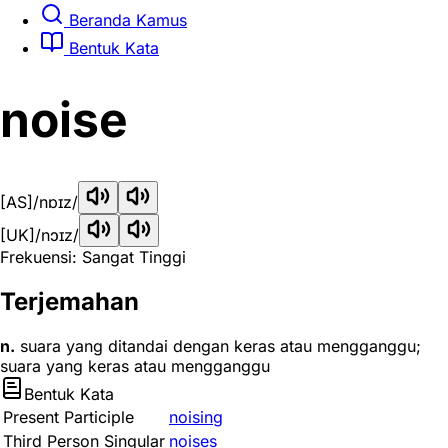
Beranda Kamus
Bentuk Kata
noise
[AS]
/nɒɪz/
[UK]
/nɔɪz/
Frekuensi: Sangat Tinggi
Terjemahan
n.
suara yang ditandai dengan keras atau mengganggu;
suara yang keras atau mengganggu
Bentuk Kata
Present Participle
noising
Third Person Singular
noises