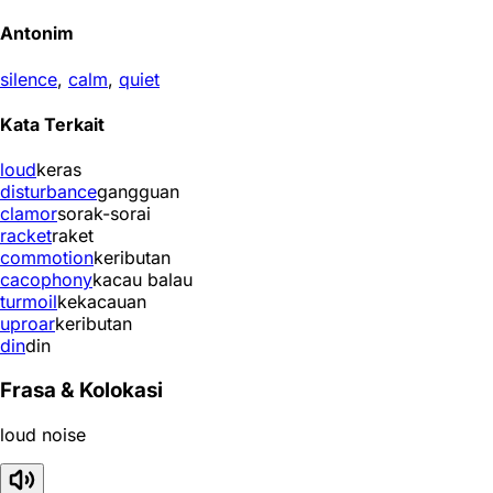
Antonim
silence
,
calm
,
quiet
Kata Terkait
loud
keras
disturbance
gangguan
clamor
sorak-sorai
racket
raket
commotion
keributan
cacophony
kacau balau
turmoil
kekacauan
uproar
keributan
din
din
Frasa & Kolokasi
loud noise