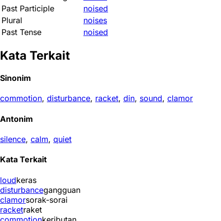
Past Participle
noised
Plural
noises
Past Tense
noised
Kata Terkait
Sinonim
commotion
,
disturbance
,
racket
,
din
,
sound
,
clamor
Antonim
silence
,
calm
,
quiet
Kata Terkait
loud
keras
disturbance
gangguan
clamor
sorak-sorai
racket
raket
commotion
keributan