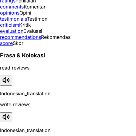
ratings
Penilaian
comments
Komentar
opinions
Opini
testimonials
Testimoni
criticism
Kritik
evaluation
Evaluasi
recommendations
Rekomendasi
score
Skor
Frasa & Kolokasi
read reviews
Indonesian_translation
write reviews
Indonesian_translation