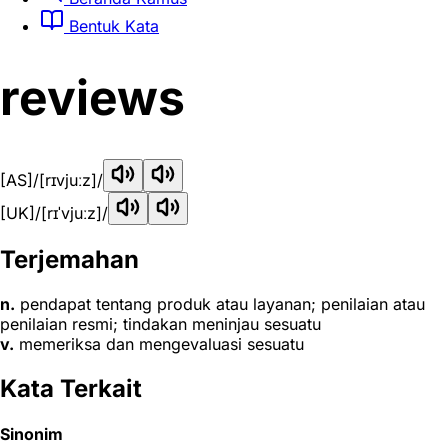
Bentuk Kata
reviews
[AS]
/[rɪvjuːz]/
[UK]
/[rɪˈvjuːz]/
Terjemahan
n.
pendapat tentang produk atau layanan; penilaian atau
penilaian resmi; tindakan meninjau sesuatu
v.
memeriksa dan mengevaluasi sesuatu
Kata Terkait
Sinonim