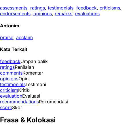
assessments
,
ratings
,
testimonials
,
feedback
,
criticisms
,
endorsements
,
opinions
,
remarks
,
evaluations
Antonim
praise
,
acclaim
Kata Terkait
feedback
Umpan balik
ratings
Penilaian
comments
Komentar
opinions
Opini
testimonials
Testimoni
criticism
Kritik
evaluation
Evaluasi
recommendations
Rekomendasi
score
Skor
Frasa & Kolokasi