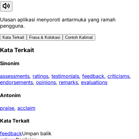
Ulasan aplikasi menyoroti antarmuka yang ramah
pengguna.
Kata Terkait
Frasa & Kolokasi
Contoh Kalimat
Kata Terkait
Sinonim
assessments
,
ratings
,
testimonials
,
feedback
,
criticisms
,
endorsements
,
opinions
,
remarks
,
evaluations
Antonim
praise
,
acclaim
Kata Terkait
feedback
Umpan balik