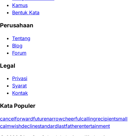
Kamus
Bentuk Kata
Perusahaan
Tentang
Blog
Forum
Legal
Privasi
Syarat
Kontak
Kata Populer
cancel
forward
future
narrow
cheerful
calling
recipient
small
calm
wish
decline
standard
last
father
entertainment