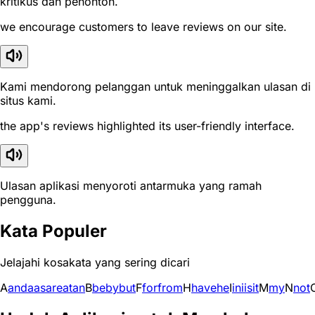
kritikus dan penonton.
we encourage customers to leave reviews on our site.
Kami mendorong pelanggan untuk meninggalkan ulasan di
situs kami.
the app's reviews highlighted its user-friendly interface.
Ulasan aplikasi menyoroti antarmuka yang ramah
pengguna.
Kata Populer
Jelajahi kosakata yang sering dicari
A
and
a
as
are
at
an
B
be
by
but
F
for
from
H
have
he
I
in
i
is
it
M
my
N
not