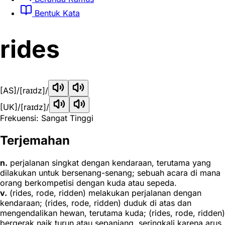
Bentuk Kata
rides
[AS]
/[raɪdz]/
[UK]
/[raɪdz]/
Frekuensi: Sangat Tinggi
Terjemahan
n.
perjalanan singkat dengan kendaraan, terutama yang
dilakukan untuk bersenang-senang; sebuah acara di mana
orang berkompetisi dengan kuda atau sepeda.
v.
(rides, rode, ridden) melakukan perjalanan dengan
kendaraan; (rides, rode, ridden) duduk di atas dan
mengendalikan hewan, terutama kuda; (rides, rode, ridden)
bergerak naik turun atau sepanjang, seringkali karena arus