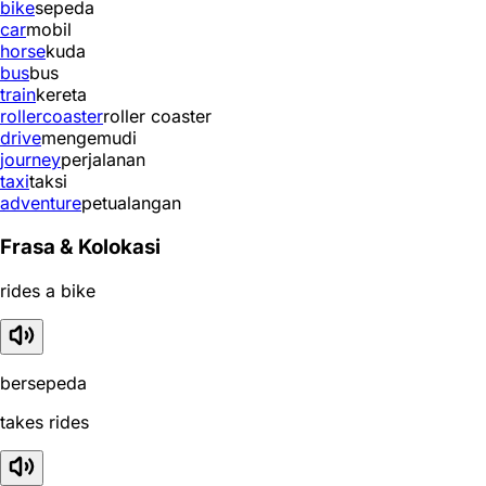
bike
sepeda
car
mobil
horse
kuda
bus
bus
train
kereta
rollercoaster
roller coaster
drive
mengemudi
journey
perjalanan
taxi
taksi
adventure
petualangan
Frasa & Kolokasi
rides a bike
bersepeda
takes rides