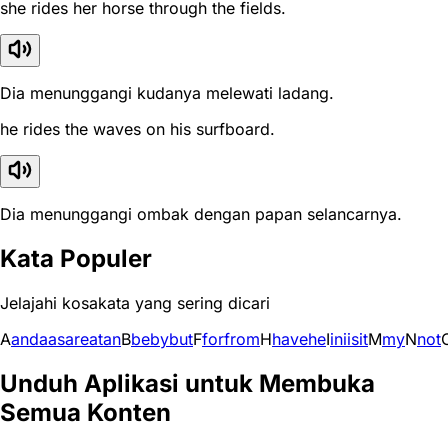
she rides her horse through the fields.
Dia menunggangi kudanya melewati ladang.
he rides the waves on his surfboard.
Dia menunggangi ombak dengan papan selancarnya.
Kata Populer
Jelajahi kosakata yang sering dicari
A
and
a
as
are
at
an
B
be
by
but
F
for
from
H
have
he
I
in
i
is
it
M
my
N
not
Unduh Aplikasi untuk Membuka
Semua Konten