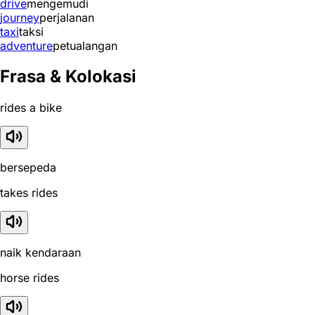
drive
mengemudi
journey
perjalanan
taxi
taksi
adventure
petualangan
Frasa & Kolokasi
rides a bike
bersepeda
takes rides
naik kendaraan
horse rides