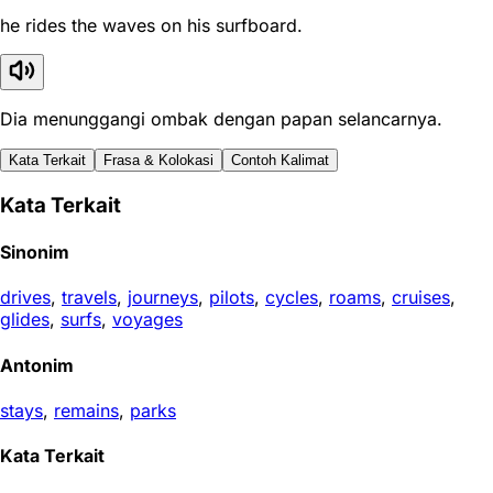
he rides the waves on his surfboard.
Dia menunggangi ombak dengan papan selancarnya.
Kata Terkait
Frasa & Kolokasi
Contoh Kalimat
Kata Terkait
Sinonim
drives
,
travels
,
journeys
,
pilots
,
cycles
,
roams
,
cruises
,
glides
,
surfs
,
voyages
Antonim
stays
,
remains
,
parks
Kata Terkait