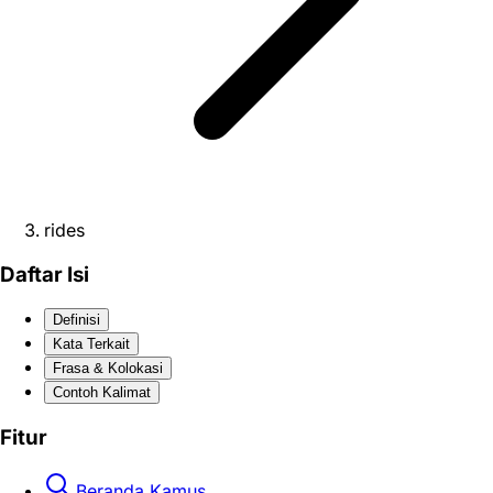
rides
Daftar Isi
Definisi
Kata Terkait
Frasa & Kolokasi
Contoh Kalimat
Fitur
Beranda Kamus