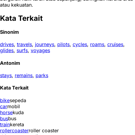
atau kekuatan.
Kata Terkait
Sinonim
drives
,
travels
,
journeys
,
pilots
,
cycles
,
roams
,
cruises
,
glides
,
surfs
,
voyages
Antonim
stays
,
remains
,
parks
Kata Terkait
bike
sepeda
car
mobil
horse
kuda
bus
bus
train
kereta
rollercoaster
roller coaster