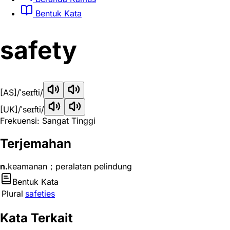
Bentuk Kata
safety
[AS]
/ˈseɪfti/
[UK]
/ˈseɪfti/
Frekuensi: Sangat Tinggi
Terjemahan
n.
keamanan；peralatan pelindung
Bentuk Kata
Plural
safeties
Kata Terkait