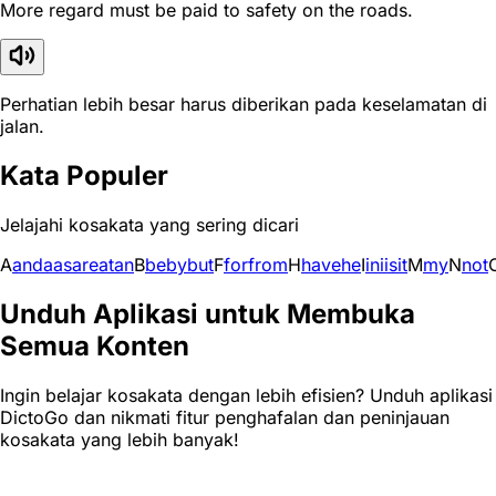
More regard must be paid to safety on the roads.
Perhatian lebih besar harus diberikan pada keselamatan di
jalan.
Kata Populer
Jelajahi kosakata yang sering dicari
A
and
a
as
are
at
an
B
be
by
but
F
for
from
H
have
he
I
in
i
is
it
M
my
N
not
Unduh Aplikasi untuk Membuka
Semua Konten
Ingin belajar kosakata dengan lebih efisien? Unduh aplikasi
DictoGo dan nikmati fitur penghafalan dan peninjauan
kosakata yang lebih banyak!