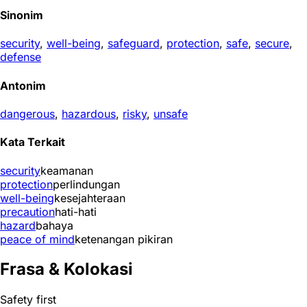
Sinonim
security
,
well-being
,
safeguard
,
protection
,
safe
,
secure
,
defense
Antonim
dangerous
,
hazardous
,
risky
,
unsafe
Kata Terkait
security
keamanan
protection
perlindungan
well-being
kesejahteraan
precaution
hati-hati
hazard
bahaya
peace of mind
ketenangan pikiran
Frasa & Kolokasi
Safety first