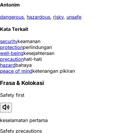
Antonim
dangerous
,
hazardous
,
risky
,
unsafe
Kata Terkait
security
keamanan
protection
perlindungan
well-being
kesejahteraan
precaution
hati-hati
hazard
bahaya
peace of mind
ketenangan pikiran
Frasa & Kolokasi
Safety first
keselamatan pertama
Safety precautions