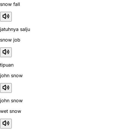
snow fall
jatuhnya salju
snow job
tipuan
john snow
john snow
wet snow