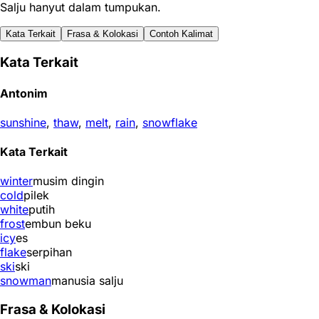
Salju hanyut dalam tumpukan.
Kata Terkait
Frasa & Kolokasi
Contoh Kalimat
Kata Terkait
Antonim
sunshine
,
thaw
,
melt
,
rain
,
snowflake
Kata Terkait
winter
musim dingin
cold
pilek
white
putih
frost
embun beku
icy
es
flake
serpihan
ski
ski
snowman
manusia salju
Frasa & Kolokasi