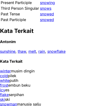
Present Participle
snowing
Third Person Singular
snows
Past Tense
snowed
Past Participle
snowed
Kata Terkait
Antonim
sunshine
,
thaw
,
melt
,
rain
,
snowflake
Kata Terkait
winter
musim dingin
cold
pilek
white
putih
frost
embun beku
icy
es
flake
serpihan
ski
ski
snowman
manusia salju