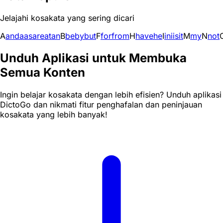
Jelajahi kosakata yang sering dicari
A
and
a
as
are
at
an
B
be
by
but
F
for
from
H
have
he
I
in
i
is
it
M
my
N
not
Unduh Aplikasi untuk Membuka
Semua Konten
Ingin belajar kosakata dengan lebih efisien? Unduh aplikasi
DictoGo dan nikmati fitur penghafalan dan peninjauan
kosakata yang lebih banyak!