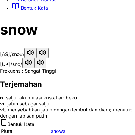
Bentuk Kata
snow
[AS]
/snəʊ/
[UK]
/sno/
Frekuensi: Sangat Tinggi
Terjemahan
n.
salju, akumulasi kristal air beku
vi.
jatuh sebagai salju
vt.
menyebabkan jatuh dengan lembut dan diam; menutupi
dengan lapisan putih
Bentuk Kata
Plural
snows