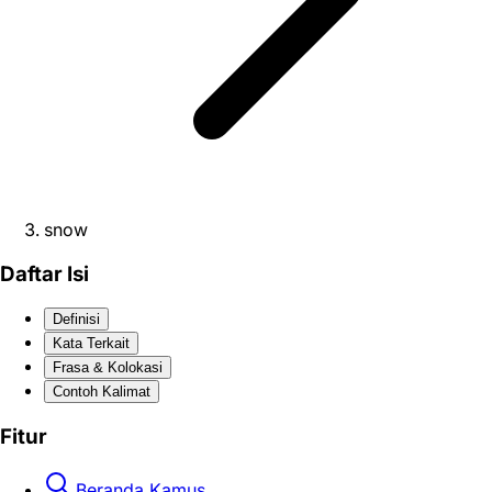
snow
Daftar Isi
Definisi
Kata Terkait
Frasa & Kolokasi
Contoh Kalimat
Fitur
Beranda Kamus