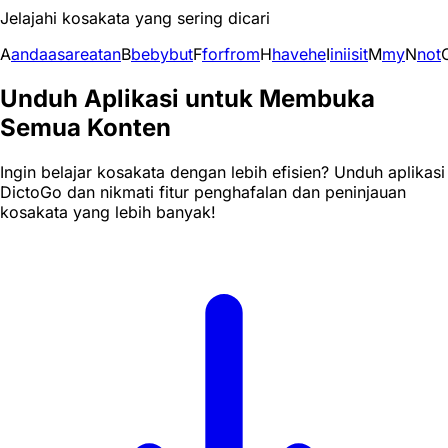
Jelajahi kosakata yang sering dicari
A
and
a
as
are
at
an
B
be
by
but
F
for
from
H
have
he
I
in
i
is
it
M
my
N
not
Unduh Aplikasi untuk Membuka
Semua Konten
Ingin belajar kosakata dengan lebih efisien? Unduh aplikasi
DictoGo dan nikmati fitur penghafalan dan peninjauan
kosakata yang lebih banyak!