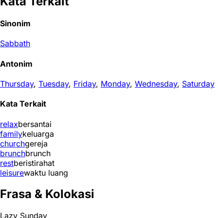
Kata Terkait
Sinonim
Sabbath
Antonim
Thursday
,
Tuesday
,
Friday
,
Monday
,
Wednesday
,
Saturday
Kata Terkait
relax
bersantai
family
keluarga
church
gereja
brunch
brunch
rest
beristirahat
leisure
waktu luang
Frasa & Kolokasi
Lazy Sunday