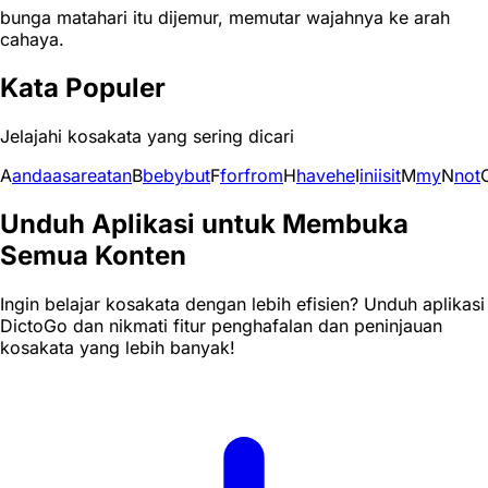
bunga matahari itu dijemur, memutar wajahnya ke arah
cahaya.
Kata Populer
Jelajahi kosakata yang sering dicari
A
and
a
as
are
at
an
B
be
by
but
F
for
from
H
have
he
I
in
i
is
it
M
my
N
not
Unduh Aplikasi untuk Membuka
Semua Konten
Ingin belajar kosakata dengan lebih efisien? Unduh aplikasi
DictoGo dan nikmati fitur penghafalan dan peninjauan
kosakata yang lebih banyak!