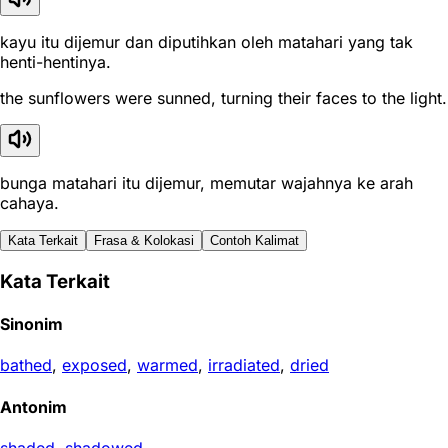
kayu itu dijemur dan diputihkan oleh matahari yang tak
henti-hentinya.
the sunflowers were sunned, turning their faces to the light.
bunga matahari itu dijemur, memutar wajahnya ke arah
cahaya.
Kata Terkait
Frasa & Kolokasi
Contoh Kalimat
Kata Terkait
Sinonim
bathed
,
exposed
,
warmed
,
irradiated
,
dried
Antonim
shaded
,
shadowed