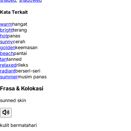
Kata Terkait
warm
hangat
bright
terang
hot
panas
sunny
cerah
golden
keemasan
beach
pantai
tan
tanned
relaxed
rileks
radiant
berseri-seri
summer
musim panas
Frasa & Kolokasi
sunned skin
kulit bermatahari