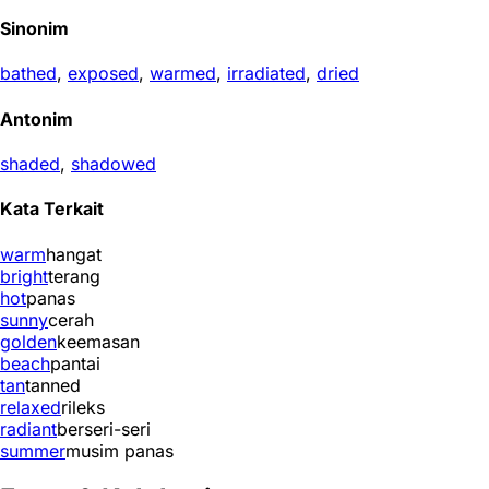
Sinonim
bathed
,
exposed
,
warmed
,
irradiated
,
dried
Antonim
shaded
,
shadowed
Kata Terkait
warm
hangat
bright
terang
hot
panas
sunny
cerah
golden
keemasan
beach
pantai
tan
tanned
relaxed
rileks
radiant
berseri-seri
summer
musim panas