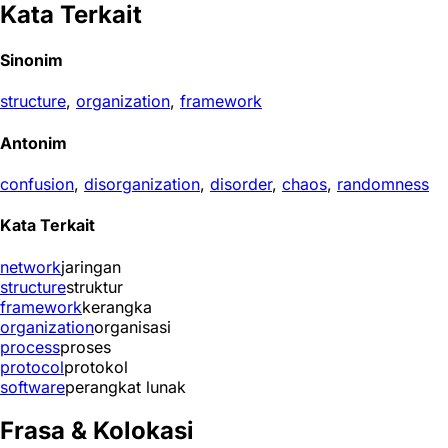
Kata Terkait
Sinonim
structure
,
organization
,
framework
Antonim
confusion
,
disorganization
,
disorder
,
chaos
,
randomness
Kata Terkait
network
jaringan
structure
struktur
framework
kerangka
organization
organisasi
process
proses
protocol
protokol
software
perangkat lunak
Frasa & Kolokasi