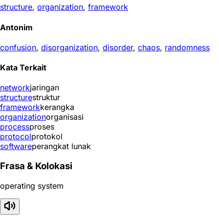
structure
,
organization
,
framework
Antonim
confusion
,
disorganization
,
disorder
,
chaos
,
randomness
Kata Terkait
network
jaringan
structure
struktur
framework
kerangka
organization
organisasi
process
proses
protocol
protokol
software
perangkat lunak
Frasa & Kolokasi
operating system