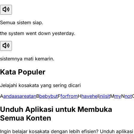
Semua sistem siap.
the system went down yesterday.
sistemnya mati kemarin.
Kata Populer
Jelajahi kosakata yang sering dicari
A
and
a
as
are
at
an
B
be
by
but
F
for
from
H
have
he
I
in
i
is
it
M
my
N
not
Unduh Aplikasi untuk Membuka
Semua Konten
Ingin belajar kosakata dengan lebih efisien? Unduh aplikasi