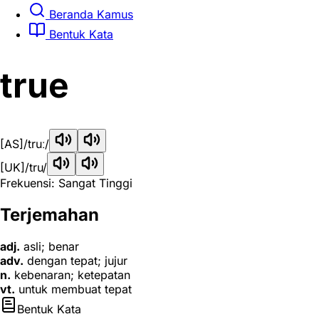
Beranda Kamus
Bentuk Kata
true
[AS]
/truː/
[UK]
/tru/
Frekuensi: Sangat Tinggi
Terjemahan
adj.
asli; benar
adv.
dengan tepat; jujur
n.
kebenaran; ketepatan
vt.
untuk membuat tepat
Bentuk Kata