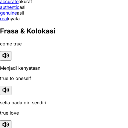
accurate
akurat
authentic
asli
genuine
asli
real
nyata
Frasa & Kolokasi
come true
Menjadi kenyataan
true to oneself
setia pada diri sendiri
true love