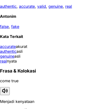
authentic
,
accurate
,
valid
,
genuine
,
real
Antonim
false
,
fake
Kata Terkait
accurate
akurat
authentic
asli
genuine
asli
real
nyata
Frasa & Kolokasi
come true
Menjadi kenyataan