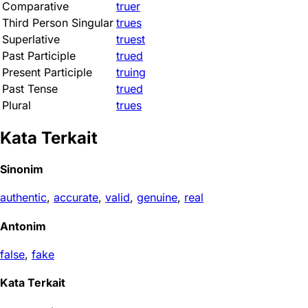
Comparative
truer
Third Person Singular
trues
Superlative
truest
Past Participle
trued
Present Participle
truing
Past Tense
trued
Plural
trues
Kata Terkait
Sinonim
authentic
,
accurate
,
valid
,
genuine
,
real
Antonim
false
,
fake
Kata Terkait