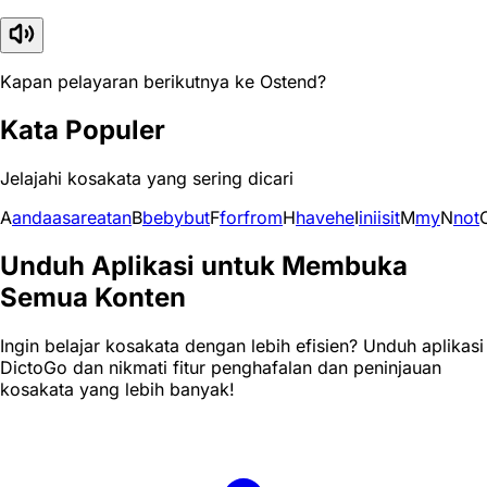
Kapan pelayaran berikutnya ke Ostend?
Kata Populer
Jelajahi kosakata yang sering dicari
A
and
a
as
are
at
an
B
be
by
but
F
for
from
H
have
he
I
in
i
is
it
M
my
N
not
Unduh Aplikasi untuk Membuka
Semua Konten
Ingin belajar kosakata dengan lebih efisien? Unduh aplikasi
DictoGo dan nikmati fitur penghafalan dan peninjauan
kosakata yang lebih banyak!