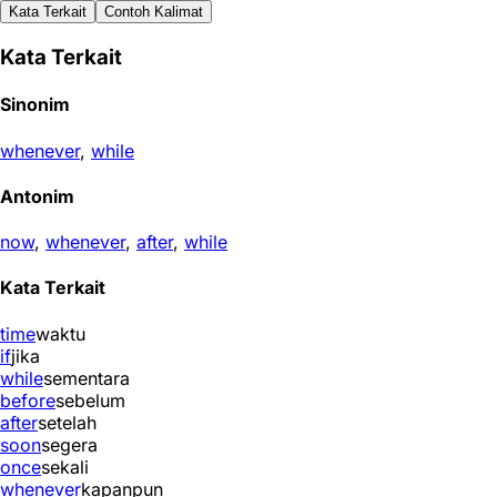
Kata Terkait
Contoh Kalimat
Kata Terkait
Sinonim
whenever
,
while
Antonim
now
,
whenever
,
after
,
while
Kata Terkait
time
waktu
if
jika
while
sementara
before
sebelum
after
setelah
soon
segera
once
sekali
whenever
kapanpun