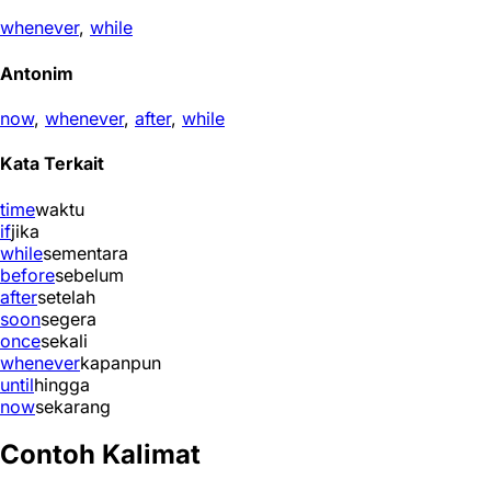
whenever
,
while
Antonim
now
,
whenever
,
after
,
while
Kata Terkait
time
waktu
if
jika
while
sementara
before
sebelum
after
setelah
soon
segera
once
sekali
whenever
kapanpun
until
hingga
now
sekarang
Contoh Kalimat