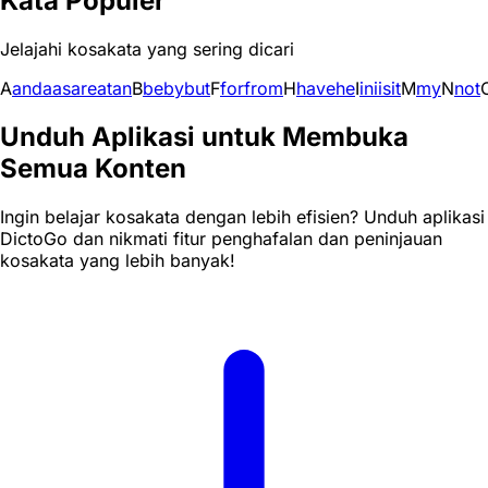
Kata Populer
Jelajahi kosakata yang sering dicari
A
and
a
as
are
at
an
B
be
by
but
F
for
from
H
have
he
I
in
i
is
it
M
my
N
not
Unduh Aplikasi untuk Membuka
Semua Konten
Ingin belajar kosakata dengan lebih efisien? Unduh aplikasi
DictoGo dan nikmati fitur penghafalan dan peninjauan
kosakata yang lebih banyak!