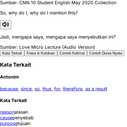
Sumber: CNN 10 Student English May 2020 Collection
So, why do I, why do I mention this?
Jadi, mengapa saya, mengapa saya menyebutkan ini?
Sumber: Love Micro Lecture (Audio Version)
Kata Terkait
Frasa & Kolokasi
Contoh Kalimat
Contoh Dunia Nyata
Kata Terkait
Antonim
because
,
since
,
so
,
thus
,
for
,
therefore
,
as a result
Kata Terkait
reason
alasan
cause
penyebab
purpose
tujuan