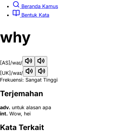
Beranda Kamus
Bentuk Kata
why
[AS]
/waɪ/
[UK]
/waɪ/
Frekuensi: Sangat Tinggi
Terjemahan
adv.
untuk alasan apa
int.
Wow, hei
Kata Terkait