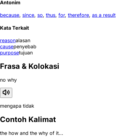
Antonim
because
,
since
,
so
,
thus
,
for
,
therefore
,
as a result
Kata Terkait
reason
alasan
cause
penyebab
purpose
tujuan
Frasa & Kolokasi
no why
mengapa tidak
Contoh Kalimat
the how and the why of it...