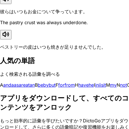
彼らはいつもお金について争っています。
The pastry crust was always underdone.
ペストリーの皮はいつも焼きが足りませんでした。
人気の単語
よく検索される語彙を調べる
A
and
a
as
are
at
an
B
be
by
but
F
for
from
H
have
he
I
in
i
is
it
M
my
N
not
アプリをダウンロードして、すべてのコ
ンテンツをアンロック
もっと効率的に語彙を学びたいですか？DictoGoアプリをダウ
ンロードして、さらに多くの語彙暗記や復習機能をお楽しみく