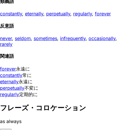
類義語
constantly
,
eternally
,
perpetually
,
regularly
,
forever
反意語
never
,
seldom
,
sometimes
,
infrequently
,
occasionally
,
rarely
関連語
forever
永遠に
constantly
常に
eternally
永遠に
perpetually
不変に
regularly
定期的に
フレーズ・コロケーション
as always