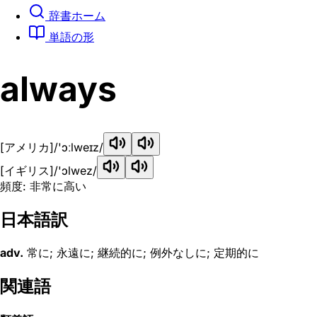
辞書ホーム
単語の形
always
[アメリカ]
/'ɔːlweɪz/
[イギリス]
/'ɔlwez/
頻度: 非常に高い
日本語訳
adv.
常に; 永遠に; 継続的に; 例外なしに; 定期的に
関連語