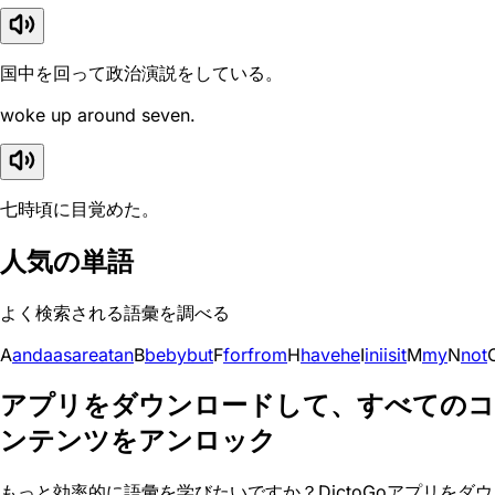
国中を回って政治演説をしている。
woke up around seven.
七時頃に目覚めた。
人気の単語
よく検索される語彙を調べる
A
and
a
as
are
at
an
B
be
by
but
F
for
from
H
have
he
I
in
i
is
it
M
my
N
not
アプリをダウンロードして、すべてのコ
ンテンツをアンロック
もっと効率的に語彙を学びたいですか？DictoGoアプリをダウ