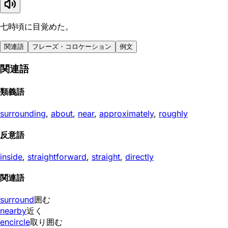
七時頃に目覚めた。
関連語
フレーズ・コロケーション
例文
関連語
類義語
surrounding
,
about
,
near
,
approximately
,
roughly
反意語
inside
,
straightforward
,
straight
,
directly
関連語
surround
囲む
nearby
近く
encircle
取り囲む