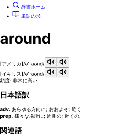
辞書ホーム
単語の形
around
[アメリカ]
/ə'raʊnd/
[イギリス]
/ə'raʊnd/
頻度: 非常に高い
日本語訳
adv.
あらゆる方向に; おおよそ; 近く
prep.
様々な場所に; 周囲の; 近くの.
関連語