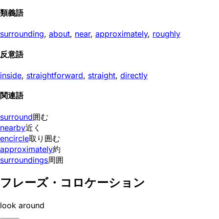
類義語
surrounding
,
about
,
near
,
approximately
,
roughly
反意語
inside
,
straightforward
,
straight
,
directly
関連語
surround
囲む
nearby
近く
encircle
取り囲む
approximately
約
surroundings
周囲
フレーズ・コロケーション
look around