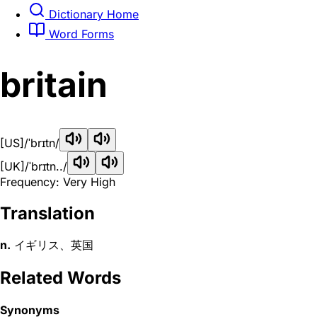
Dictionary Home
Word Forms
britain
[US]
/ˈbrɪtn/
[UK]
/ˈbrɪtn../
Frequency: Very High
Translation
n.
イギリス、英国
Related Words
Synonyms