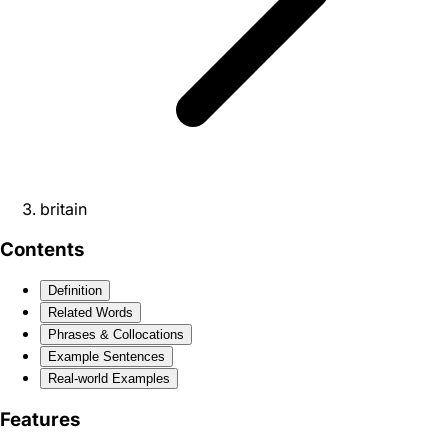
britain
Contents
Definition
Related Words
Phrases & Collocations
Example Sentences
Real-world Examples
Features