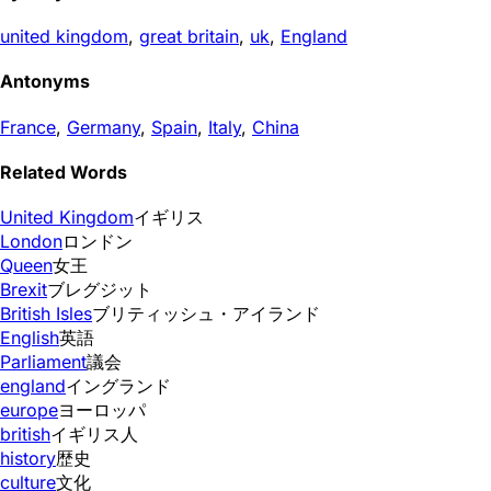
united kingdom
,
great britain
,
uk
,
England
Antonyms
France
,
Germany
,
Spain
,
Italy
,
China
Related Words
United Kingdom
イギリス
London
ロンドン
Queen
女王
Brexit
ブレグジット
British Isles
ブリティッシュ・アイランド
English
英語
Parliament
議会
england
イングランド
europe
ヨーロッパ
british
イギリス人
history
歴史
culture
文化