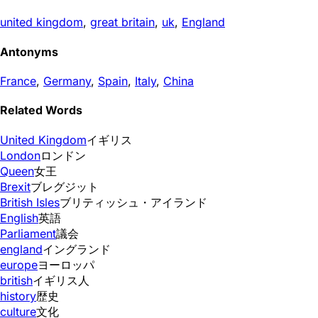
united kingdom
,
great britain
,
uk
,
England
Antonyms
France
,
Germany
,
Spain
,
Italy
,
China
Related Words
United Kingdom
イギリス
London
ロンドン
Queen
女王
Brexit
ブレグジット
British Isles
ブリティッシュ・アイランド
English
英語
Parliament
議会
england
イングランド
europe
ヨーロッパ
british
イギリス人
history
歴史
culture
文化