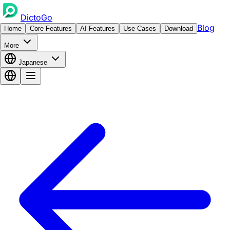
DictoGo
Blog
Home
Core Features
AI Features
Use Cases
Download
More
Japanese