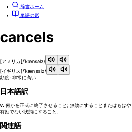
辞書ホーム
単語の形
cancels
[アメリカ]
/ˈkænsəlz/
[イギリス]
/ˈkænˌsɛlz/
頻度: 非常に高い
日本語訳
v.
何かを正式に終了させること; 無効にすることまたはもはや
有効でない状態にすること。
関連語