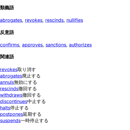
類義語
abrogates
,
revokes
,
rescinds
,
nullifies
反意語
confirms
,
approves
,
sanctions
,
authorizes
関連語
revokes
取り消す
abrogates
廃止する
annuls
無効にする
rescinds
撤回する
withdraws
撤回する
discontinues
中止する
halts
停止する
postpones
延期する
suspends
一時停止する