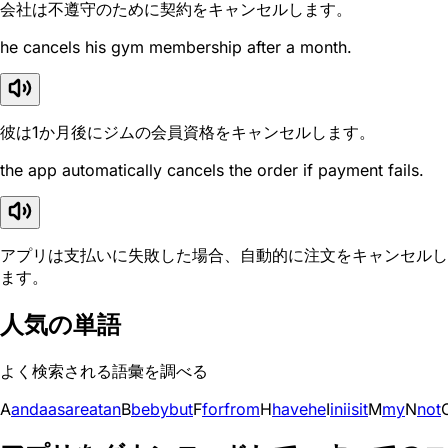
会社は不遵守のために契約をキャンセルします。
he cancels his gym membership after a month.
彼は1か月後にジムの会員資格をキャンセルします。
the app automatically cancels the order if payment fails.
アプリは支払いに失敗した場合、自動的に注文をキャンセルし
ます。
人気の単語
よく検索される語彙を調べる
A
and
a
as
are
at
an
B
be
by
but
F
for
from
H
have
he
I
in
i
is
it
M
my
N
not