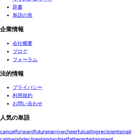
辞書
単語の形
企業情報
会社概要
ブログ
フォーラム
法的情報
プライバシー
利用規約
お問い合わせ
人気の単語
cancel
forward
future
narrow
cheerful
calling
recipient
small
calm
wish
decline
standard
last
father
entertainment