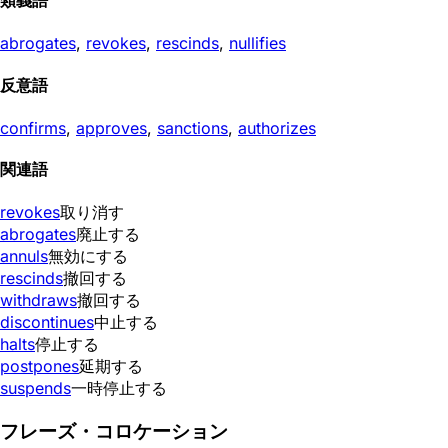
類義語
abrogates
,
revokes
,
rescinds
,
nullifies
反意語
confirms
,
approves
,
sanctions
,
authorizes
関連語
revokes
取り消す
abrogates
廃止する
annuls
無効にする
rescinds
撤回する
withdraws
撤回する
discontinues
中止する
halts
停止する
postpones
延期する
suspends
一時停止する
フレーズ・コロケーション