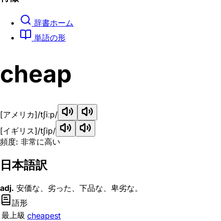
辞書ホーム
単語の形
cheap
[アメリカ]
/tʃiːp/
[イギリス]
/tʃip/
頻度: 非常に高い
日本語訳
adj.
安価な、劣った、下品な、卑劣な。
語形
最上級
cheapest