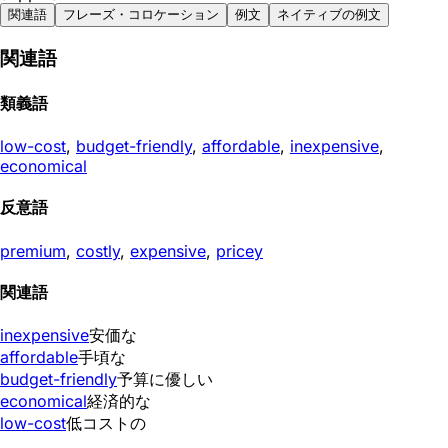
関連語
フレーズ・コロケーション
例文
ネイティブの例文
関連語
類義語
low-cost
,
budget-friendly
,
affordable
,
inexpensive
,
economical
反意語
premium
,
costly
,
expensive
,
pricey
関連語
inexpensive
安価な
affordable
手頃な
budget-friendly
予算に優しい
economical
経済的な
low-cost
低コストの