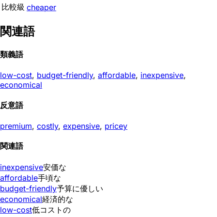
比較級
cheaper
関連語
類義語
low-cost
,
budget-friendly
,
affordable
,
inexpensive
,
economical
反意語
premium
,
costly
,
expensive
,
pricey
関連語
inexpensive
安価な
affordable
手頃な
budget-friendly
予算に優しい
economical
経済的な
low-cost
低コストの