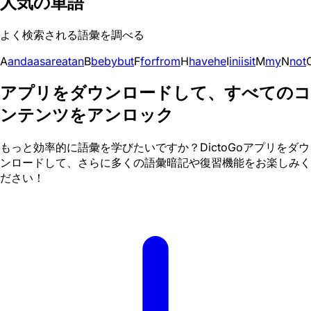
人気の単語
よく検索される語彙を調べる
A
and
a
as
are
at
an
B
be
by
but
F
for
from
H
have
he
I
in
i
is
it
M
my
N
not
アプリをダウンロードして、すべてのコ
ンテンツをアンロック
もっと効率的に語彙を学びたいですか？DictoGoアプリをダウ
ンロードして、さらに多くの語彙暗記や復習機能をお楽しみく
ださい！