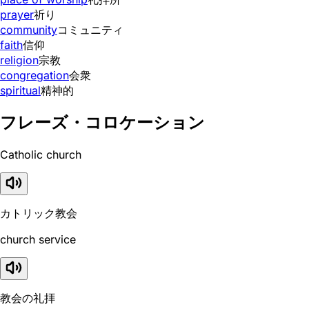
prayer
祈り
community
コミュニティ
faith
信仰
religion
宗教
congregation
会衆
spiritual
精神的
フレーズ・コロケーション
Catholic church
カトリック教会
church service
教会の礼拝