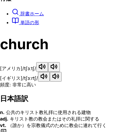
辞書ホーム
単語の形
church
[アメリカ]
/tʃɜːtʃ/
[イギリス]
/tʃɜːrtʃ/
頻度: 非常に高い
日本語訳
n.
公共のキリスト教礼拝に使用される建物
adj.
キリスト教の教会またはその礼拝に関する
vt.
（誰か）を宗教儀式のために教会に連れて行く