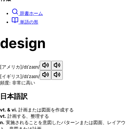
辞書ホーム
単語の形
design
[アメリカ]
/dɪˈzaɪn/
[イギリス]
/dɪˈzaɪn/
頻度: 非常に高い
日本語訳
vt. & vi.
計画または図面を作成する
vt.
計画する、整理する
n.
実施されることを意図したパターンまたは図面、レイアウ
ト、意図または計画。